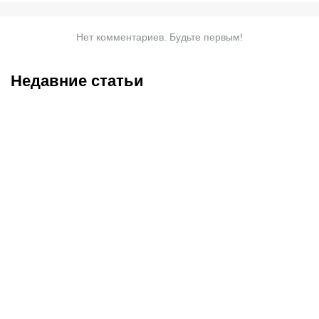
Нет комментариев. Будьте первым!
Недавние статьи
07.08.2026
13:01
07.08.2026
11:00
Чемпион Европы и
«Хватит разговоров».
спаситель «Аякса»: кто
Мейирим Нурсултанов
такой Джон ван’т Схип –
возвращается после
новый тренер сборной
трехлетней паузы ради
Казахстана
боя за титул WBC