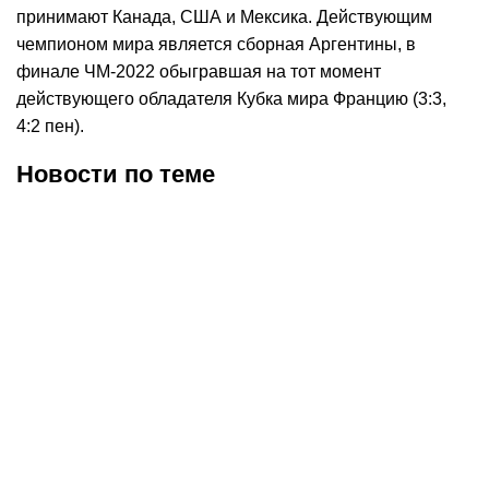
принимают Канада, США и Мексика. Действующим
чемпионом мира является сборная Аргентины, в
финале ЧМ-2022 обыгравшая на тот момент
действующего обладателя Кубка мира Францию (3:3,
4:2 пен).
Новости по теме
30.07.2026
12:29
30.07.2026
0:39
Карло Анчелотти назвал
В Федерации футбола
главный минус Неймара
Франции выразили
на ЧМ-2026
отношение к плану
Инфантино продать долю