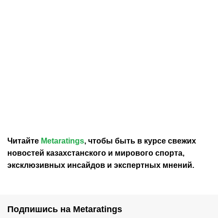
30.07.2026
12:29
30.07.2026
0:39
Карло Анчелотти назвал
В Федерации футбола
главный минус Неймара
Франции выразили
на ЧМ-2026
отношение к плану
Инфантино продать долю
в ЧМ
Читайте
Metaratings
, чтобы быть в курсе свежих
новостей
казахстанского
и мирового спорта,
эксклюзивных инсайдов и экспертных мнений.
Подпишись на Metaratings