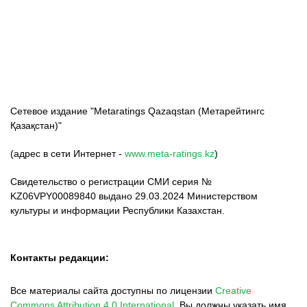
ФК «Кайрат»
ФК «Астана»
ФК «Тобол»
Сетевое издание "Metaratings Qazaqstan (Метарейтингс
Қазақстан)"
(адрес в сети Интернет -
www.meta-ratings.kz
)
Свидетельство о регистрации СМИ серия №
KZ06VPY00089840 выдано 29.03.2024 Министерством
культуры и информации Республики Казахстан.
Контакты редакции:
Все материалы сайта доступны по лицензии
Creative
Commons Attribution 4.0 International
.
Вы должны указать имя