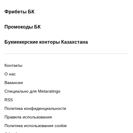
Как смотреть онлайн КПЛ
Турнирная таблица КПЛ
Скачать 1хБет
Скачать Фонбет
Фрибеты БК
Скачать ОлимпБет
Скачать Ubet
Фрибеты 1xbet
Фрибеты без депозита
Скачать Париматч
Промокоды БК
Фрибет Олимпбет
Фрибеты за регистрацию
Промокоды Олимп Бет
Промокоды Ubet
Букмекерские конторы Казахстана
Промокод 1xBet
Промокоды Тенниси
Обзор Олимпбет
Обзор Ubet
Промокоды Париматч
Обзор 1xBet
Обзор Ойнабет
Контакты
Обзор Париматч
Обзор Тенниси
О нас
Вакансии
Специально для Metaratings
RSS
Политика конфиденциальности
Правила использования
Политика использования cookie