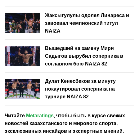
Жаксыгулулы одолел Линареса и
завоевал чемпионский титул
NAIZA
Вышедший на замену Мири
Садыгов вырубил соперника в
соглавном бою NAIZA 82
Дулат Кенесбеков за минуту
нокаутировал соперника на
турнире NAIZA 82
Читайте
Metaratings
, чтобы быть в курсе свежих
новостей
казахстанского
и мирового спорта,
эксклюзивных инсайдов и экспертных мнений.