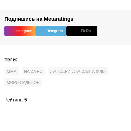
Подпишись на Metaratings
Instagram
Telegram
TikTok
Теги
:
MMA
NAIZA FC
ЖАНСЕРИК ЖАКСЫГУЛУЛЫ
МИРИ САДЫГОВ
Рейтинг
:
5