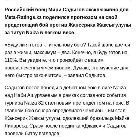
Российский боец Мири Садыгов эксклюзивно для
Meta-Ratings.kz поделился прогнозом на свой
предстоящий бой против Жансерика Жаксыгулулы
за титул Naiza в легком весе.
«Буду ли я готов к титульному бою? Такой шанс даётся
раз в жизни, максимум – два. Конечно, я буду готов на
110%. Вы увидите, что произойдёт с вашим
новоиспечённым чемпионом. Думаю, это мучение для
него быстро закончится», – заявил Садыгов.
Садыгов после победы в дебютном бою в лиге Naiza
над Наби Ашурлаевым в рамках соглавного события
турнира Naiza 82 стал новым претендентом на пояс. В
главном бою вечера определился чемпион – им стал
Жансерик Жаксыгулулы, одолевший бразильца Майке
Линареса. Сразу после поединка «Джакс» и Садыгов
провели битву взглядов.