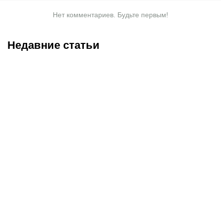
Нет комментариев. Будьте первым!
Недавние статьи
07.08.2026
2:30
05.08.2026
22:07
«Тобол» крупно проиграл
Где смотреть матч
«Партизану»: Казахстан
«Партизан» – «Тобол»
близок к потере ещё
онлайн в прямом эфире 7
одного клуба в
августа?
еврокубках