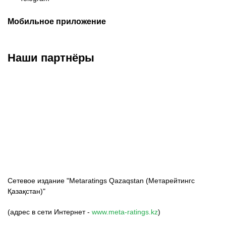
Мобильное приложение
Наши партнёры
ФК «Кайрат»
ФК «Астана»
ФК «Тобол»
Сетевое издание "Metaratings Qazaqstan (Метарейтингс
Қазақстан)"
(адрес в сети Интернет -
www.meta-ratings.kz
)