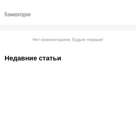
Комментарии
Нет комментариев. Будьте первым!
Недавние статьи
07.08.2026
20:50
07.08.2026
13:01
Нургожай сохранит место
Чемпион Европы и
в UFC: почему Дияр
спаситель «Аякса»: кто
фаворит в бою против
такой Джон ван’т Схип –