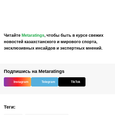
главный минус Неймара
Франции выразили
на ЧМ-2026
отношение к плану
Инфантино продать долю
в ЧМ
Читайте
Metaratings
, чтобы быть в курсе свежих
новостей
казахстанского
и мирового спорта,
эксклюзивных инсайдов и экспертных мнений.
Подпишись на Metaratings
Instagram
Telegram
TikTok
Теги
: