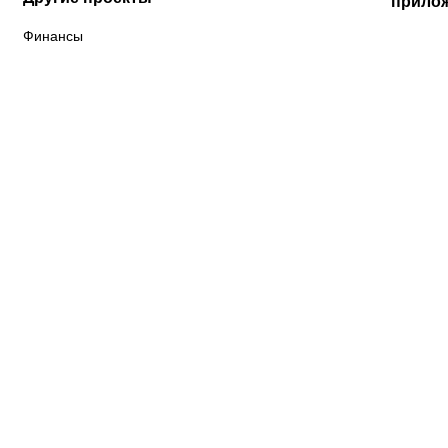
прило
Финансы
К «Тобол»
ФК «Шахтер»
Футзальный клуб
«Семей»