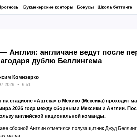
Прогнозы
Букмекерские конторы
Бонусы
Школа беттинга
— Англия: англичане ведут после пе
лагодаря дублю Беллингема
ксим Комизерко
07.2026
6:51
 на стадионе «Ацтека» в Мехико (Мексика) проходит ма
мира 2026 года между сборными Мексики и Англии. По
 пользу английской национальной команды.
таве сборной Англии отметился полузащитник Джуд Беллинге
тах матча.