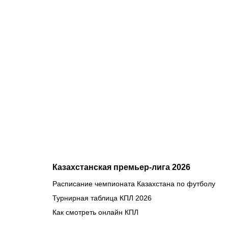
07.08.2026
2
Нургожай
сохранит
место в
UFC:
почему
Дияр
фаворит в
бою
против
Бруну
Лопеса
Казахстанская премьер-лига 2026
Расписание чемпионата Казахстана по футболу
Турнирная таблица КПЛ 2026
Как смотреть онлайн КПЛ