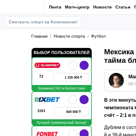
Лента
Матч-центр
Новости
Статьи
Смотреть спорт на Кинопоиске!
Главная
Новости спорта
Футбол
Мексика 
ВЫБОР ПОЛЬЗОВАТЕЛЕЙ
тайма б
Ма
72
1 105 000 ₸
06.
Букмекер №1 в Казахстане
В эти минуты
чемпионата 
1161
600 000 ₸
счёт – 2:1 в
Лучший букмекерский бренд*
Дублем в сос
й и 38-й мину