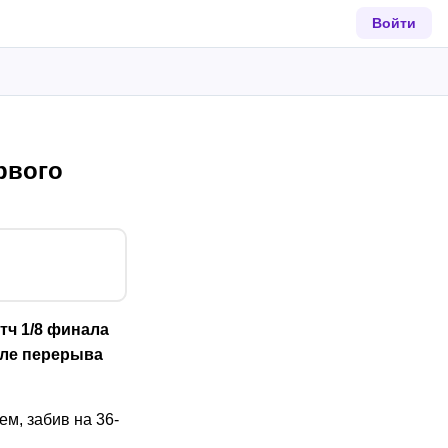
Войти
рвого
тч 1/8 финала
сле перерыва
м, забив на 36-