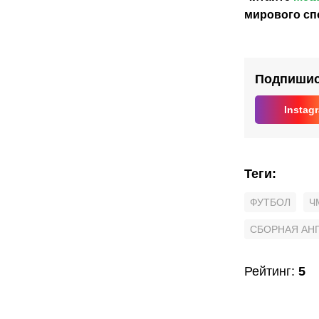
Инфа
мирового сп
прод
долю
в
ЧМ
Подпишись
Instag
Теги
:
ФУТБОЛ
Ч
СБОРНАЯ АН
Рейтинг
:
5