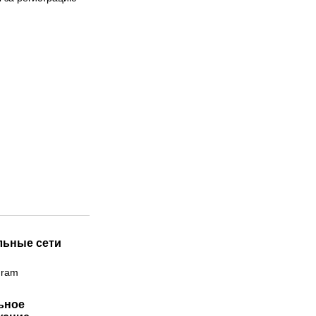
льные сети
gram
ьное