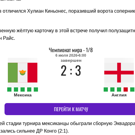
в отличился Хулиан Киньонес, поразивший ворота соперник
венную жёлтую карточку в этой встрече получил полузащит
н Райс.
Чемпионат мира
-
1/8
6 июля 2026
6:00
завершен
2 : 3
Мексика
Англия
ПЕРЕЙТИ К МАТЧУ
й стадии турнира мексиканцы обыграли сборную Эквадора (2
зались сильнее ДР Конго (2:1).