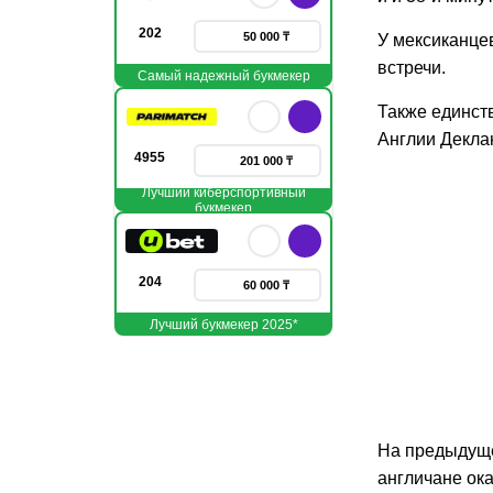
202
50 000 ₸
У мексиканце
встречи.
Самый надежный букмекер
Также единст
Англии Декла
4955
201 000 ₸
Лучший киберспортивный
букмекер
204
60 000 ₸
Лучший букмекер 2025*
На предыдуще
англичане ока