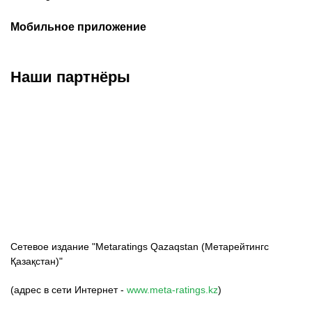
Мобильное приложение
Наши партнёры
ФК «Кайрат»
ФК «Астана»
ФК «Тобол»
Сетевое издание "Metaratings Qazaqstan (Метарейтингс
Қазақстан)"
(адрес в сети Интернет -
www.meta-ratings.kz
)