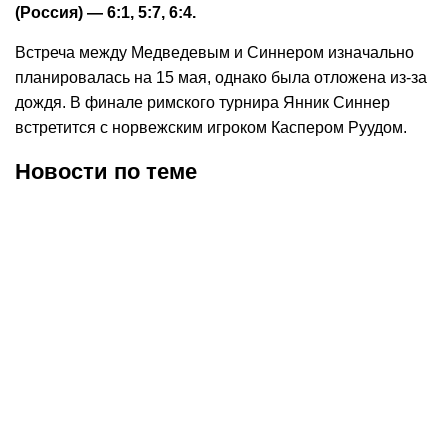
(Россия) — 6:1, 5:7, 6:4.
Встреча между Медведевым и Синнером изначально
планировалась на 15 мая, однако была отложена из-за
дождя. В финале римского турнира Янник Синнер
встретится с норвежским игроком Каспером Руудом.
Новости по теме
22.07.2026
18:35
28.05.2026
18:45
Даниил Медведев снялся
Теннисисты, о которых
с турнира ATP-500 в
Бублик говорил, что их
Вашингтоне
цель «обоссать его и
Медведа», вылетели с