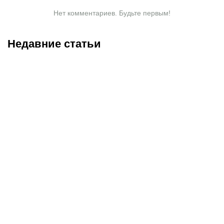
Нет комментариев. Будьте первым!
Недавние статьи
09.08.2026
16:00
08.08.2026
23:40
Нургожай спас карьеру в
Саралапов – новый
UFC, Салкиллд
чемпион, Гусаров
«задушил» элитного
сенсационно победил
борца: итоги турнира в
Женисулы: итоги Naiza в
Лас-Вегасе
Китае