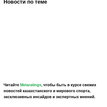
Новости по теме
30.07.2026
12:29
30.07.2026
0:39
Карло Анчелотти назвал
В Федерации футбола
главный минус Неймара
Франции выразили
на ЧМ-2026
отношение к плану
Инфантино продать долю
в ЧМ
Читайте
Metaratings
, чтобы быть в курсе свежих
новостей
казахстанского
и мирового спорта,
эксклюзивных инсайдов и экспертных мнений.