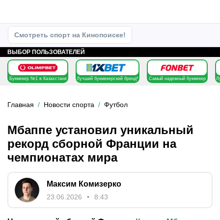
Смотреть спорт на Кинопоиске!
ВЫБОР ПОЛЬЗОВАТЕЛЕЙ
Букмекер №1 в Казахстане
Лучший букмекерский бренд*
Самый надежный букмекер
Л
Главная
Новости спорта
Футбол
Мбаппе установил уникальный
рекорд сборной Франции на
чемпионатах мира
Максим Комизерко
23.06.2026
8:43