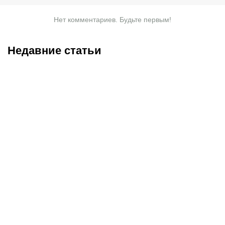
Нет комментариев. Будьте первым!
Недавние статьи
07.08.2026
20:50
07.08.2026
13:01
Нургожай сохранит место
Чемпион Европы и
в UFC: почему Дияр
спаситель «Аякса»: кто
фаворит в бою против
такой Джон ван’т Схип –
Бруну Лопеса
новый тренер сборной
Казахстана