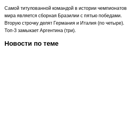
Самой титулованной командой в истории чемпионатов
мира является сборная Бразилии с пятью победами.
Вторую строчку делят Германия и Италия (по четыре).
Топ-3 замыкает Аргентина (три).
Новости по теме
27.07.2026
22:04
20.07.2026
3:32
Мбаппе сохранит
Капитана сборной
капитанскую повязку в
Испании Родри признали
сборной Франции при
лучшим игроком ЧМ-2026
тренере Зидане
по футболу