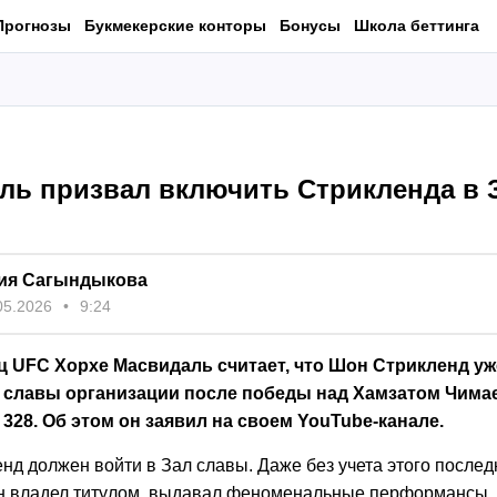
Прогнозы
Букмекерские конторы
Бонусы
Школа беттинга
ль призвал включить Стрикленда в 
ия Сагындыкова
05.2026
9:24
 UFC Хорхе Масвидаль считает, что Шон Стрикленд уж
е славы организации после победы над Хамзатом Чима
328. Об этом он заявил на своем YouTube-канале.
нд должен войти в Зал славы. Даже без учета этого послед
 владел титулом, выдавал феноменальные перформансы.