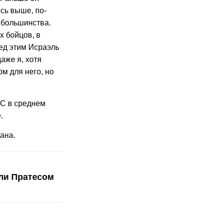
сь выше, по-
 большинства.
х бойцов, в
ед этим Исраэль
аже я, хотя
м для него, но
C в среднем
.
ана.
ли Пратесом