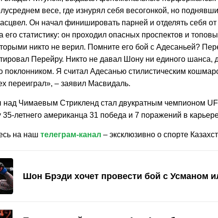
лусреднем весе, где изнурял себя весогонкой, но поднявши
асцвел. Он начал финишировать парней и отделять себя от
 его статистику: он проходил опасных проспектов и топовы
оторыми никто не верил.
Помните его бой с Адесаньей? Пер
тировал Перейру. Никто не давал Шону ни единого шанса, д
го поклонником. Я считал Адесанью стилистическим кошмаро
ех переиграл
», – заявил Масвидаль.
 над Чимаевым Стрикленд стал двукратным чемпионом UF
у 35-летнего американца 31 победа и 7 поражений в карьере
есь на наш
телеграм-канал
– эксклюзивно о спорте Казахст
Шон Брэди хочет провести бой с Усманом и