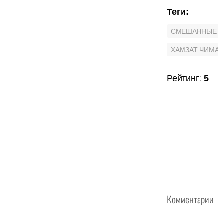
Теги
:
СМЕШАННЫЕ 
ХАМЗАТ ЧИМ
Рейтинг
:
5
Комментарии