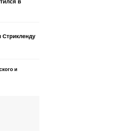
тился в
л Стрикленду
ского
и