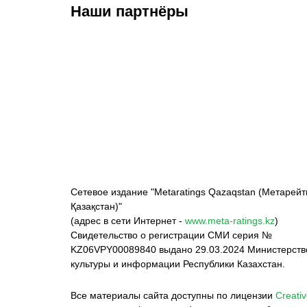
Наши партнёры
ФК «Кайрат»
ФК «Астана»
Ф
Сетевое издание "Metaratings Qazaqstan (Метарейт
Қазақстан)"
(адрес в сети Интернет -
www.meta-ratings.kz
)
Свидетельство о регистрации СМИ серия №
KZ06VPY00089840 выдано 29.03.2024 Министерст
культуры и информации Республики Казахстан.
Все материалы сайта доступны по лицензии
Creativ