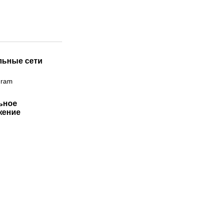
льные сети
gram
ьное
жение