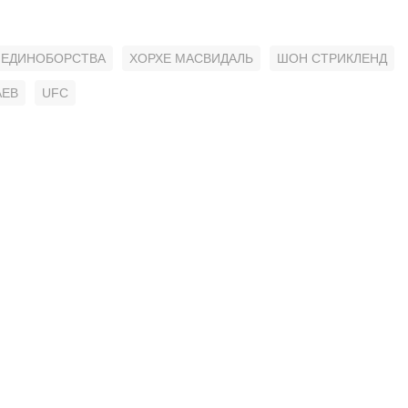
ЕДИНОБОРСТВА
ХОРХЕ МАСВИДАЛЬ
ШОН СТРИКЛЕНД
АЕВ
UFC