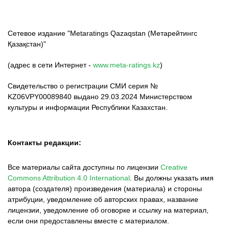
Сетевое издание "Metaratings Qazaqstan (Метарейтингс
Қазақстан)"
(адрес в сети Интернет -
www.meta-ratings.kz
)
Свидетельство о регистрации СМИ серия №
KZ06VPY00089840 выдано 29.03.2024 Министерством
культуры и информации Республики Казахстан.
Контакты редакции:
Все материалы сайта доступны по лицензии
Creative
Commons Attribution 4.0 International
.
Вы должны указать имя
автора (создателя) произведения (материала) и стороны
атрибуции, уведомление об авторских правах, название
лицензии, уведомление об оговорке и ссылку на материал,
если они предоставлены вместе с материалом.