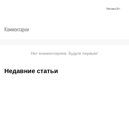
Реклама
21+
Комментарии
Нет комментариев. Будьте первым!
Недавние статьи
07.08.2026
20:50
07.08.2026
13:01