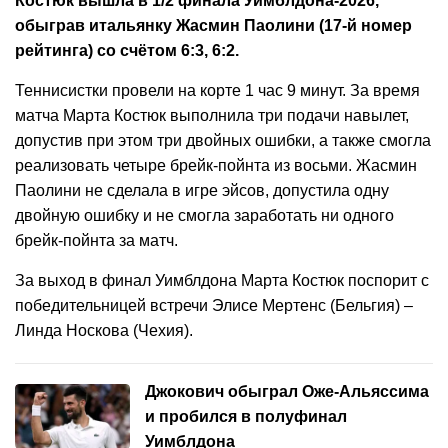
Костюк вышла в 1/2 финала Уимблдона-2026,
обыграв итальянку Жасмин Паолини (17-й номер
рейтинга) со счётом 6:3, 6:2.
Теннисистки провели на корте 1 час 9 минут. За время
матча Марта Костюк выполнила три подачи навылет,
допустив при этом три двойных ошибки, а также смогла
реализовать четыре брейк-пойнта из восьми. Жасмин
Паолини не сделала в игре эйсов, допустила одну
двойную ошибку и не смогла заработать ни одного
брейк-пойнта за матч.
За выход в финал Уимблдона Марта Костюк поспорит с
победительницей встречи Элисе Мертенс (Бельгия) –
Линда Носкова (Чехия).
Джокович обыграл Оже-Альяссима
и пробился в полуфинал
Уимблдона