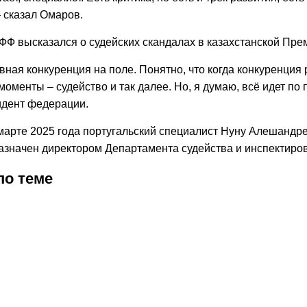
– сказал Омаров.
ФФ высказался о судейских скандалах в казахстанской Пре
вная конкуренция на поле. Понятно, что когда конкуренция р
 моменты – судейство и так далее. Но, я думаю, всё идет по 
идент федерации.
марте 2025 года португальский специалист Нуну Алешандр
азначен директором Департамента судейства и инспектиро
по теме
2026
5:12
04.08.2026
12:31
28.07.2026
9:27
28.07.2026
15:34
21.07.2026
12:33
21.07.2026
15.07.2026
15:37
15.07.2026
15:14
11.07.2026
15:16
08.07.2026
14:35
01.07.2026
10:33
01.07.20
15:52
27.