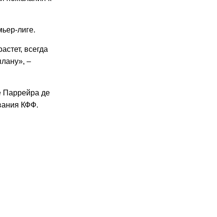
мьер-лиге.
астет, всегда
плану», –
е Паррейра де
вания КФФ.
26
06.2026
13:29
23.06.2026
11:56
23.06.2026
10:55
22.06.2026
15:55
16.06.2026
15:40
08.06.2026
15:33
04.06.2026
15:51
02.06.2026
9:45
9:08
14:57