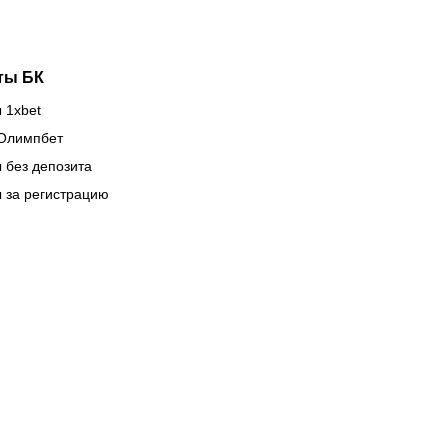
ты БК
 1xbet
Олимпбет
 без депозита
 за регистрацию