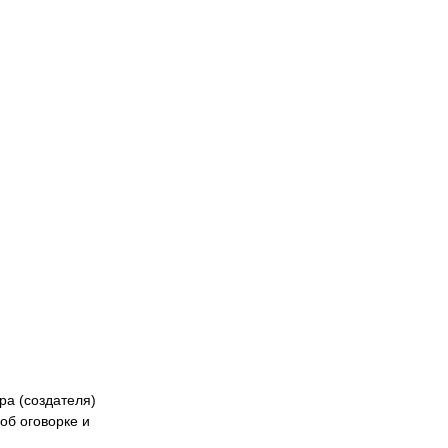
Naiza
БК «Астана»
ФК «Жетысу»
Феде
кибер
Казах
ра (создателя)
об оговорке и