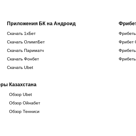
Приложения БК на Андроид
Фрибе
Скачать 1хБет
Фрибеты
Скачать ОлимпБет
Фрибет 
Скачать Париматч
Фрибеты
Скачать Фонбет
Фрибеты
Скачать Ubet
оры Казахстана
Обзор Ubet
Обзор Ойнабет
Обзор Тенниси