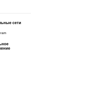
льные сети
gram
ьное
жение