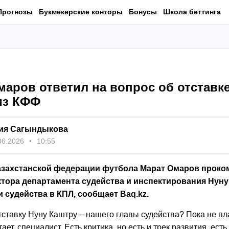
Прогнозы
Букмекерские конторы
Бонусы
Школа беттинга
маров ответил на вопрос об отставк
из КФФ
ия Сагындыкова
06.2026
10:55
азахстанской федерации футбола Марат Омаров прок
ктора департамента судейства и инспектирования Нуну
 судейства в КПЛ, сообщает Baq.kz.
тставку Нуну Каштру – нашего главы судейства? Пока не пл
ает, специалист. Есть критика, но есть и трек развития, есть