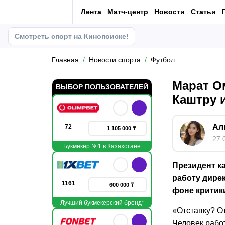
Лента
Матч-центр
Новости
Статьи
Смотреть спорт на Кинопоиске!
Главная
Новости спорта
Футбол
Марат О
ВЫБОР ПОЛЬЗОВАТЕЛЕЙ
Каштру 
Ал
72
1 105 000 ₸
27.
Букмекер №1 в Казахстане
Президент к
работу дире
1161
600 000 ₸
фоне критики
Лучший букмекерский бренд*
«Отставку? О
Человек работ