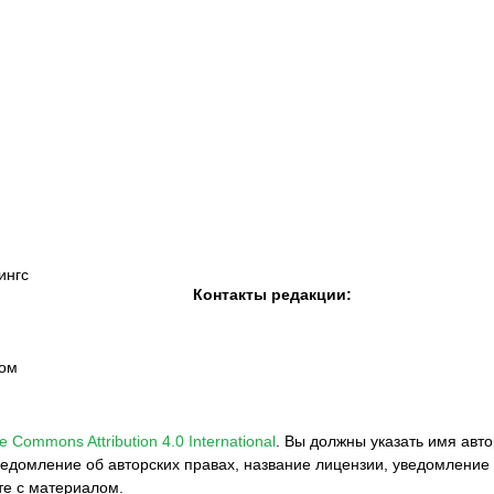
К «Тобол»
ФК «Шахтер»
Футзальный клуб
«Семей»
ингс
Контакты редакции:
вом
e Commons Attribution 4.0 International
.
Вы должны указать имя авто
едомление об авторских правах, название лицензии, уведомление 
те с материалом.