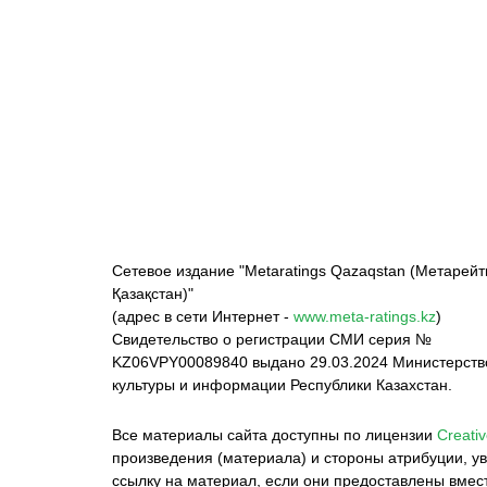
ФК «Кайрат»
ФК «Астана»
Ф
Сетевое издание "Metaratings Qazaqstan (Метарейт
Қазақстан)"
(адрес в сети Интернет -
www.meta-ratings.kz
)
Свидетельство о регистрации СМИ серия №
KZ06VPY00089840 выдано 29.03.2024 Министерст
культуры и информации Республики Казахстан.
Все материалы сайта доступны по лицензии
Creativ
произведения (материала) и стороны атрибуции, ув
ссылку на материал, если они предоставлены вмес