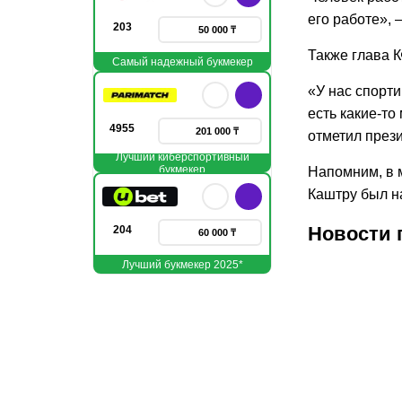
его работе», 
203
50 000 ₸
Также глава К
Самый надежный букмекер
«У нас спорти
есть какие-то
4955
201 000 ₸
отметил през
Лучший киберспортивный
букмекер
Напомним, в 
Каштру был н
Новости 
204
60 000 ₸
Лучший букмекер 2025*
06.08.2026
04.08.
1