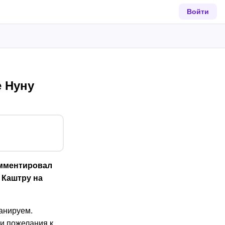
Войти
е Нуну
омментировал
 Каштру на
анируем.
 и пожелания к