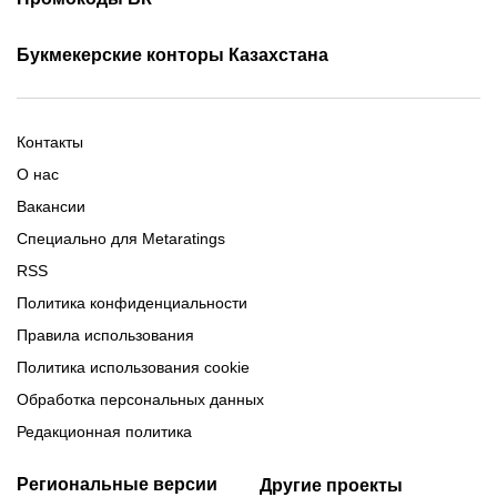
Фрибет Олимпбет
Фрибеты за регистрацию
Промокоды Олимп Бет
Промокоды Ubet
Букмекерские конторы Казахстана
Промокод 1xBet
Промокоды Тенниси
Обзор Олимпбет
Обзор Ubet
Промокоды Париматч
Обзор 1xBet
Обзор Ойнабет
Контакты
Обзор Париматч
Обзор Тенниси
О нас
Вакансии
Специально для Metaratings
RSS
Политика конфиденциальности
Правила использования
Политика использования cookie
Обработка персональных данных
Редакционная политика
Региональные версии
Другие проекты