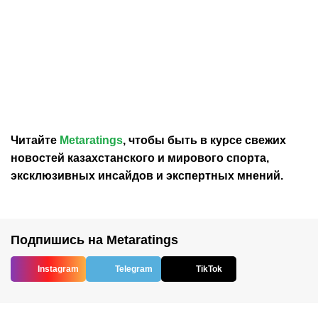
30.07.2026
12:29
30.07.2026
0:39
Карло Анчелотти назвал
В Федерации футбола
главный минус Неймара
Франции выразили
на ЧМ-2026
отношение к плану
Инфантино продать долю
в ЧМ
Читайте
Metaratings
, чтобы быть в курсе свежих
новостей
казахстанского
и мирового спорта,
эксклюзивных инсайдов и экспертных мнений.
Подпишись на Metaratings
Instagram
Telegram
TikTok