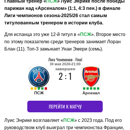
Главный тренер «
ПСЖ
» Луис Энрике после победы
парижан над «Арсеналом» (1:1, 4:3 пен.) в финале
Лиги чемпионов сезона-2025/26 стал самым
титулованным тренером в истории клуба.
Для испанца это уже 12-й титул в «
ПСЖ
». Второе место
по этому показателю среди тренеров занимает Лоран
Блан (11). Топ-3 замыкает Унаи Эмери (семь).
Лига Чемпионов
-
Final
30 мая 2026
21:00
завершен
2 : 1
ПСЖ
Арсенал
ПЕРЕЙТИ К МАТЧУ
Луис Энрике возглавляет «
ПСЖ
» с 2023 года. Под его
руководством клуб выиграл три чемпионства Франции,