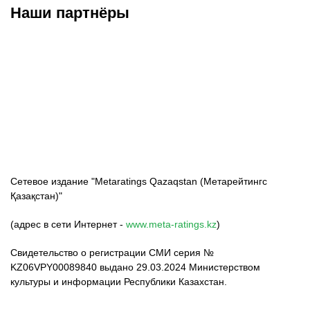
Наши партнёры
ФК «Кайрат»
ФК «Астана»
ФК «Тобол»
Сетевое издание "Metaratings Qazaqstan (Метарейтингс
Қазақстан)"
(адрес в сети Интернет -
www.meta-ratings.kz
)
Свидетельство о регистрации СМИ серия №
KZ06VPY00089840 выдано 29.03.2024 Министерством
культуры и информации Республики Казахстан.