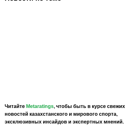
06.08.2026
18:20
30.07.2026
12:29
Каннаваро высказался о
Карло Анчелотти назвал
слухах про зарплату €4
главный минус Неймара
млн в сборной
на ЧМ-2026
Узбекистана
Читайте
Metaratings
, чтобы быть в курсе свежих
новостей
казахстанского
и мирового спорта,
эксклюзивных инсайдов и экспертных мнений.