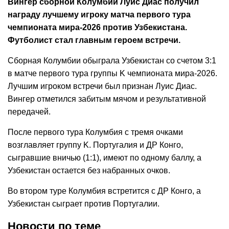
Вингер сборной Колумбии Луис Диас получил
награду лучшему игроку матча первого тура
чемпионата мира-2026 против Узбекистана.
Футболист стал главным героем встречи.
Сборная Колумбии обыграла Узбекистан со счетом 3:1
в матче первого тура группы K чемпионата мира-2026.
Лучшим игроком встречи был признан Луис Диас.
Вингер отметился забитым мячом и результативной
передачей.
После первого тура Колумбия с тремя очками
возглавляет группу K. Португалия и ДР Конго,
сыгравшие вничью (1:1), имеют по одному баллу, а
Узбекистан остается без набранных очков.
Во втором туре Колумбия встретится с ДР Конго, а
Узбекистан сыграет против Португалии.
Новости по теме