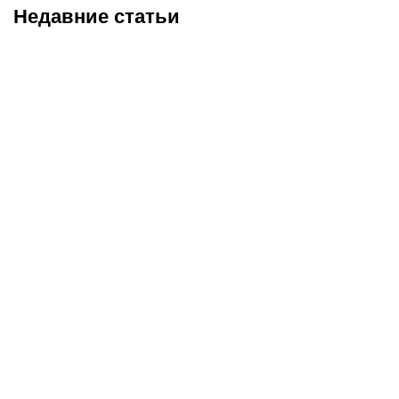
Недавние статьи
08.08.2026
11:00
07.08.2026
20:50
Битва за призовую
Нургожай сохранит место
тройку и прииртышское
в UFC: почему Дияр
дерби
фаворит в бою против
Бруну Лопеса