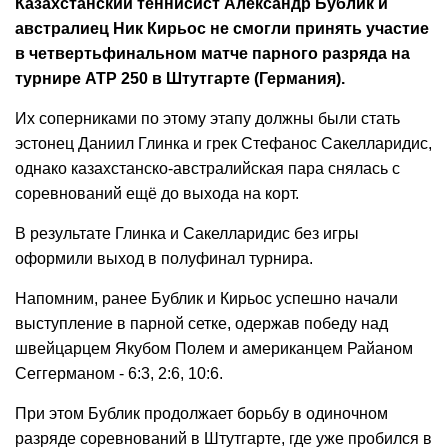
Казахстанский теннисист Александр Бублик и
австралиец Ник Кирьос не смогли принять участие
в четвертьфинальном матче парного разряда на
турнире ATP 250 в Штутгарте (Германия).
Их соперниками по этому этапу должны были стать
эстонец Даниил Глинка и грек Стефанос Сакелларидис,
однако казахстанско-австралийская пара снялась с
соревнований ещё до выхода на корт.
В результате Глинка и Сакелларидис без игры
оформили выход в полуфинал турнира.
Напомним, ранее Бублик и Кирьос успешно начали
выступление в парной сетке, одержав победу над
швейцарцем Якубом Полем и американцем Райаном
Сеггерманом - 6:3, 2:6, 10:6.
При этом Бублик продолжает борьбу в одиночном
разряде соревнований в Штутгарте, где уже пробился в