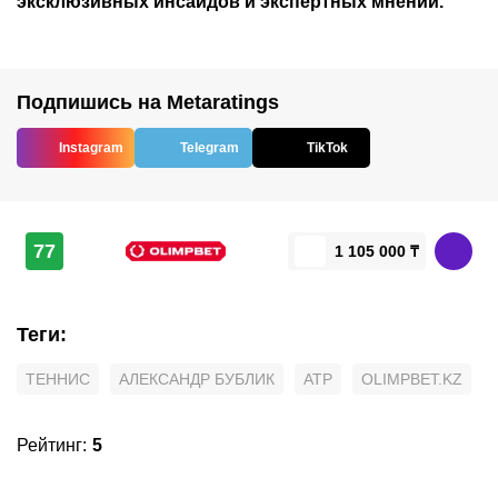
эксклюзивных инсайдов и экспертных мнений.
Подпишись на Metaratings
Instagram
Telegram
TikTok
77
1 105 000 ₸
Теги
:
ТЕННИС
АЛЕКСАНДР БУБЛИК
ATP
OLIMPBET.KZ
Рейтинг
:
5