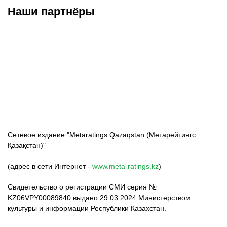
Наши партнёры
ФК «Кайрат»
ФК «Астана»
ФК «Тобол»
Сетевое издание "Metaratings Qazaqstan (Метарейтингс
Қазақстан)"
(адрес в сети Интернет -
www.meta-ratings.kz
)
Свидетельство о регистрации СМИ серия №
KZ06VPY00089840 выдано 29.03.2024 Министерством
культуры и информации Республики Казахстан.