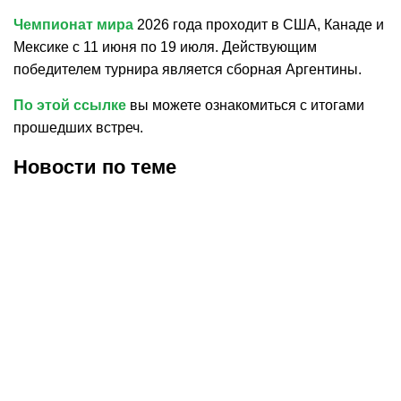
Чемпионат мира
2026 года проходит в США, Канаде и
Мексике с 11 июня по 19 июля. Действующим
победителем турнира является сборная Аргентины.
По этой ссылке
вы можете ознакомиться с итогами
прошедших встреч.
Новости по теме
30.07.2026
12:29
30.07.2026
0:39
Карло Анчелотти назвал
В Федерации футбола
главный минус Неймара
Франции выразили
на ЧМ-2026
отношение к плану