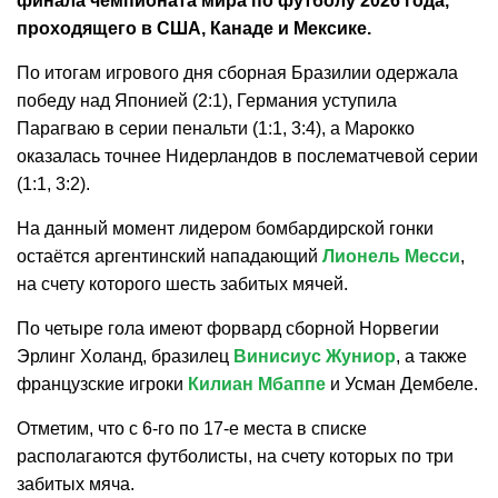
финала чемпионата мира по футболу 2026 года,
проходящего в США, Канаде и Мексике.
По итогам игрового дня сборная Бразилии одержала
победу над Японией (2:1), Германия уступила
Парагваю в серии пенальти (1:1, 3:4), а Марокко
оказалась точнее Нидерландов в послематчевой серии
(1:1, 3:2).
На данный момент лидером бомбардирской гонки
остаётся аргентинский нападающий
Лионель Месси
,
на счету которого шесть забитых мячей.
По четыре гола имеют форвард сборной Норвегии
Эрлинг Холанд, бразилец
Винисиус Жуниор
, а также
французские игроки
Килиан Мбаппе
и Усман Дембеле.
Отметим, что с 6-го по 17-е места в списке
располагаются футболисты, на счету которых по три
забитых мяча.