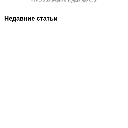
Нет комментариев. Будьте первым!
Недавние статьи
08.08.2026
23:40
08.08.2026
19:19
Саралапов – новый
С кем и когда играет
чемпион, Гусаров
Сатпаев за «Челси»:
сенсационно победил
полное расписание
Женисулы: итоги Naiza в
матчей лондонцев на
Китае
предсезонке-2026