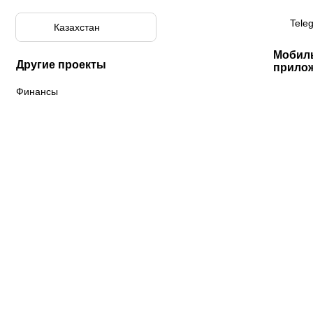
Tele
Казахстан
Мобил
Другие проекты
прило
Финансы
К «Тобол»
ФК «Шахтер»
Футзальный клуб