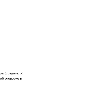
кибер
Казах
ра (создателя)
об оговорке и