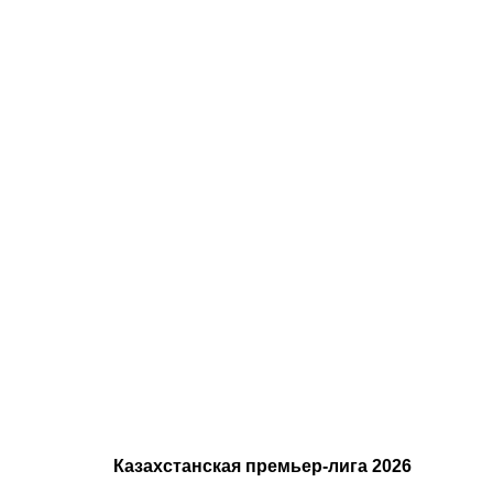
08.08.2026
1
Битва за
призовую
тройку и
прииртышск
дерби
Казахстанская премьер-лига 2026