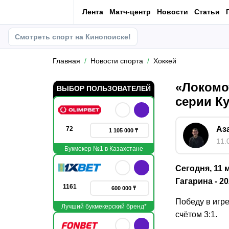
Лента
Матч-центр
Новости
Статьи
Смотреть спорт на Кинопоиске!
Главная
Новости спорта
Хоккей
«Локомо
ВЫБОР ПОЛЬЗОВАТЕЛЕЙ
серии Ку
Аз
72
1 105 000 ₸
11.
Букмекер №1 в Казахстане
Сегодня, 11
Гагарина - 2
1161
600 000 ₸
Победу в игр
Лучший букмекерский бренд*
счётом 3:1.