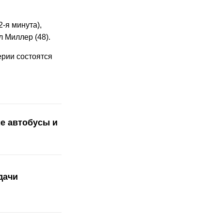
2-я минута),
л Миллер (48).
ерии состоятся
е автобусы и
дачи