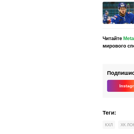
Читайте
Meta
мирового сп
Подпишись
Instag
Теги
:
КХЛ
ХК Л