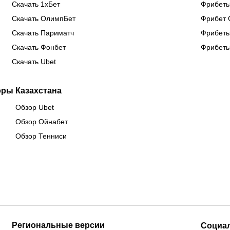
Скачать 1хБет
Фрибеты
Скачать ОлимпБет
Фрибет 
Скачать Париматч
Фрибеты
Скачать Фонбет
Фрибеты
Скачать Ubet
оры Казахстана
Обзор Ubet
Обзор Ойнабет
Обзор Тенниси
Региональные версии
Социа