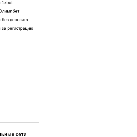
 1xbet
Олимпбет
 без депозита
 за регистрацию
льные сети