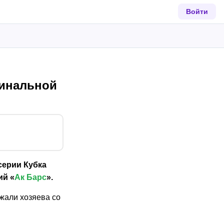
Войти
финальной
серии Кубка
ий «
Ак Барс
».
жали хозяева со