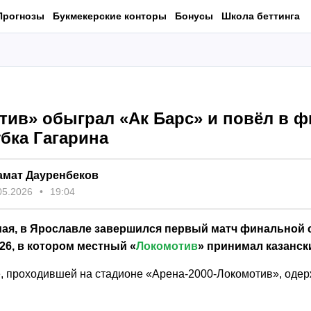
Прогнозы
Букмекерские конторы
Бонусы
Школа беттинга
тив» обыграл «Ак Барс» и повёл в 
бка Гагарина
амат Дауренбеков
05.2026
19:04
 мая, в Ярославле завершился первый матч финальной 
026, в котором местный «
Локомотив
» принимал казанск
е, проходившей на стадионе «Арена-2000-Локомотив», одер