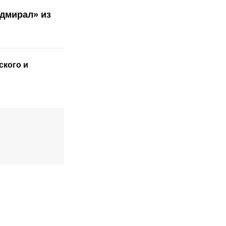
дмирал» из
ского
и