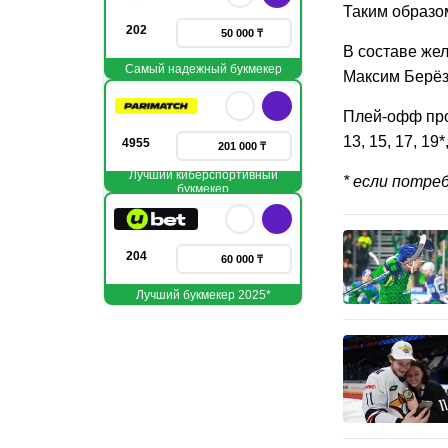
Таким образом
202
50 000 ₸
В составе же
Самый надежный букмекер
Максим Берёзк
Плей-офф про
13, 15, 17, 19*
4955
201 000 ₸
Лучший киберспортивный
* если потре
букмекер
204
60 000 ₸
Лучший букмекер 2025*