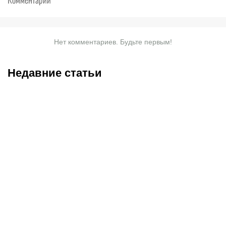
Нет комментариев. Будьте первым!
Недавние статьи
07.08.2026
20:50
07.08.2026
13:01
Нургожай сохранит место
Чемпион Европы и
в UFC: почему Дияр
спаситель «Аякса»: кто
фаворит в бою против
такой Джон ван’т Схип –
Бруну Лопеса
новый тренер сборной
Казахстана