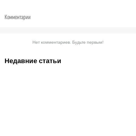
Комментарии
Нет комментариев. Будьте первым!
Недавние статьи
09.08.2026
16:00
08.08.2026
23:40
Нургожай спас карьеру в
Саралапов – новый
UFC, Салкиллд
чемпион, Гусаров