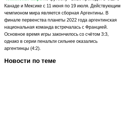
Канаде и Мексике с 11 июня по 19 июля. Действующим
чемпионом мира является сборная Аргентины. В
финале первенства планеты 2022 года аргентинская
национальная команда встречалась с Францией.
Основное время игры закончилось со счётом 3:3,
однако в серии пенальти сильнее оказались
аргентинцы (4:2).
Новости по теме
02.08.2026
17:42
29.07.2026
20:33
The Sun сообщила
Пике – о Месси и Роналду
детали предстоящей
на ЧМ-2026: всё ещё