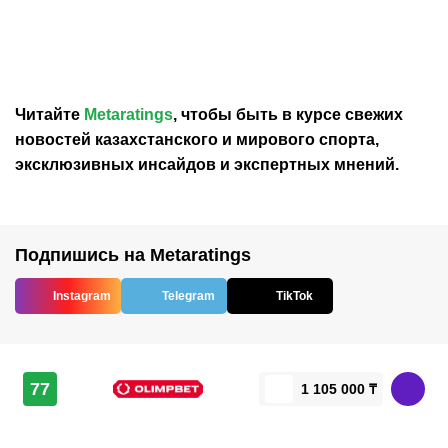
свадьбы Криштиану
способны показывать
Роналду и Джорджины
великолепный футбол
Родригес
Читайте
Metaratings
, чтобы быть в курсе свежих
новостей
казахстанского
и мирового спорта,
эксклюзивных инсайдов и экспертных мнений.
Подпишись на Metaratings
Instagram
Telegram
TikTok
77
1 105 000 ₸