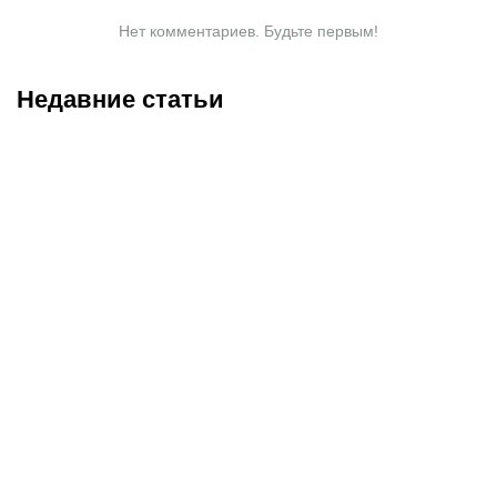
Нет комментариев. Будьте первым!
Недавние статьи
07.08.2026
2:30
05.08.2026
22:07
«Тобол» крупно проиграл
Где смотреть матч
«Партизану»: Казахстан
«Партизан» – «Тобол»
близок к потере ещё
онлайн в прямом эфире 7
одного клуба в
августа?
еврокубках