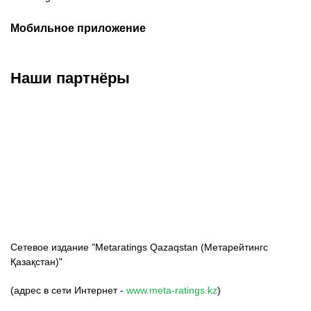
Мобильное приложение
Наши партнёры
ФК «Кайрат»
ФК «Астана»
ФК «Тобол»
Сетевое издание "Metaratings Qazaqstan (Метарейтингс
Қазақстан)"
(адрес в сети Интернет -
www.meta-ratings.kz
)