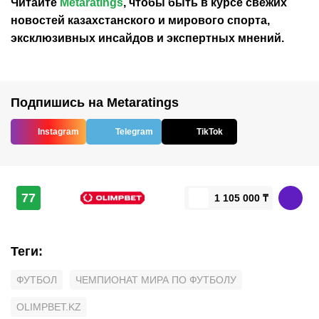
Читайте
Metaratings
, чтобы быть в курсе свежих
новостей
казахстанского
и мирового спорта,
эксклюзивных инсайдов и экспертных мнений.
Подпишись на Metaratings
Instagram
Telegram
TikTok
77
1 105 000 ₸
Теги
:
ФУТБОЛ
ЧЕМПИОНАТ МИРА ПО ФУТБОЛУ
OLIMPBET.KZ