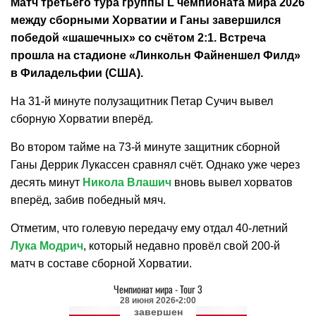
Матч третьего тура группы L чемпионата мира 2026
между сборными Хорватии и Ганы завершился
победой «шашечных» со счётом 2:1. Встреча
прошла на стадионе «Линкольн Файненшел Филд»
в Филадельфии (США).
На 31-й минуте полузащитник Петар Сучич вывел
сборную Хорватии вперёд.
Во втором тайме на 73-й минуте защитник сборной
Ганы Деррик Лукассен сравнял счёт. Однако уже через
десять минут
Никола Влашич
вновь вывел хорватов
вперёд, забив победный мяч.
Отметим, что голевую передачу ему отдал 40-летний
Лука Модрич
, который недавно провёл свой 200-й
матч в составе сборной Хорватии.
Чемпионат мира
-
Tour 3
28 июня 2026
2:00
завершен