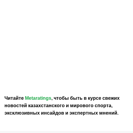
30.07.2026
12:29
30.07.2026
0:39
Карло Анчелотти назвал
В Федерации футбола
главный минус Неймара
Франции выразили
на ЧМ-2026
отношение к плану
Инфантино продать долю
в ЧМ
Читайте
Metaratings
, чтобы быть в курсе свежих
новостей
казахстанского
и мирового спорта,
эксклюзивных инсайдов и экспертных мнений.