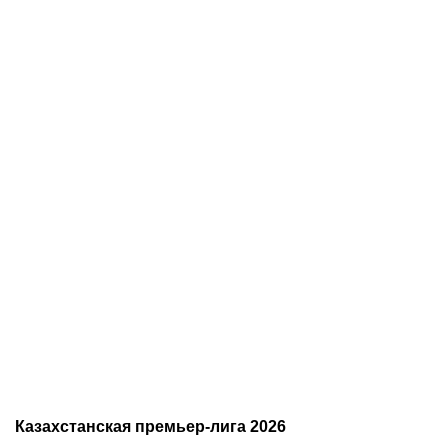
08.08.2026
19:19
08.08.2026
11:00
С кем и когда играет
Битва за призовую
Сатпаев за «Челси»:
тройку и прииртышское
полное расписание
дерби
матчей лондонцев на
предсезонке-2026
Казахстанская премьер-лига 2026