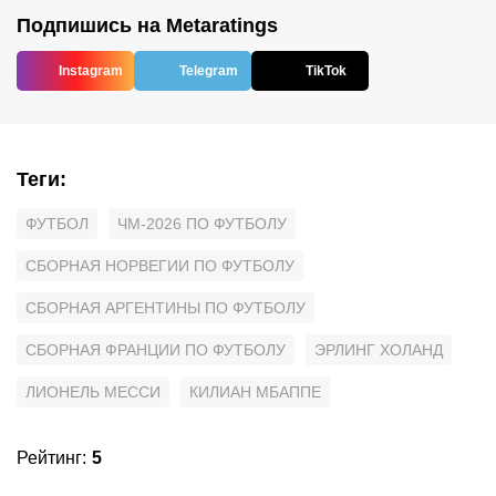
Подпишись на Metaratings
Instagram
Telegram
TikTok
Теги
:
ФУТБОЛ
ЧМ-2026 ПО ФУТБОЛУ
СБОРНАЯ НОРВЕГИИ ПО ФУТБОЛУ
СБОРНАЯ АРГЕНТИНЫ ПО ФУТБОЛУ
СБОРНАЯ ФРАНЦИИ ПО ФУТБОЛУ
ЭРЛИНГ ХОЛАНД
ЛИОНЕЛЬ МЕССИ
КИЛИАН МБАППЕ
Рейтинг
:
5