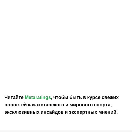
30.07.2026
12:29
30.07.2026
0:39
Карло Анчелотти назвал
В Федерации футбола
главный минус Неймара
Франции выразили
на ЧМ-2026
отношение к плану
Инфантино продать долю
в ЧМ
Читайте
Metaratings
, чтобы быть в курсе свежих
новостей
казахстанского
и мирового спорта,
эксклюзивных инсайдов и экспертных мнений.