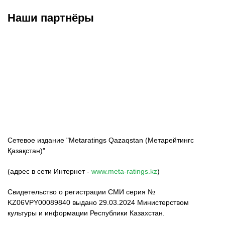
Наши партнёры
ФК «Кайрат»
ФК «Астана»
ФК «Тобол»
Сетевое издание "Metaratings Qazaqstan (Метарейтингс
Қазақстан)"
(адрес в сети Интернет -
www.meta-ratings.kz
)
Свидетельство о регистрации СМИ серия №
KZ06VPY00089840 выдано 29.03.2024 Министерством
культуры и информации Республики Казахстан.