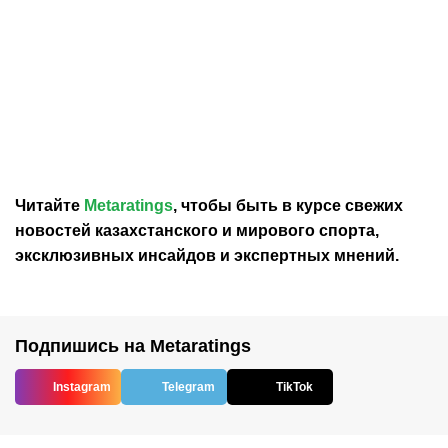
30.07.2026
12:29
30.07.2026
0:39
Карло Анчелотти назвал
В Федерации футбола
главный минус Неймара
Франции выразили
на ЧМ-2026
отношение к плану
Инфантино продать долю
в ЧМ
Читайте
Metaratings
, чтобы быть в курсе свежих
новостей
казахстанского
и мирового спорта,
эксклюзивных инсайдов и экспертных мнений.
Подпишись на Metaratings
Instagram
Telegram
TikTok