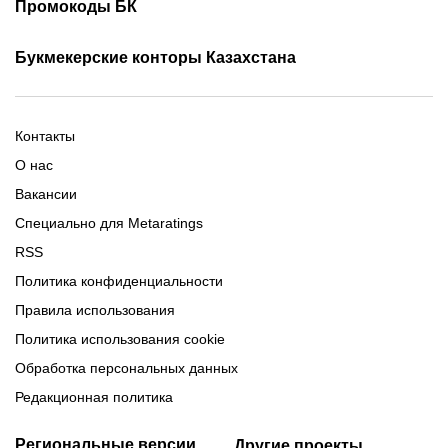
Скачать Париматч
Промокоды БК
Фрибет Олимпбет
Фрибеты за регистрацию
Промокоды Олимп Бет
Промокоды Ubet
Букмекерские конторы Казахстана
Промокод 1xBet
Промокоды Тенниси
Обзор Олимпбет
Обзор Ubet
Промокоды Париматч
Обзор 1xBet
Обзор Ойнабет
Контакты
Обзор Париматч
Обзор Тенниси
О нас
Вакансии
Специально для Metaratings
RSS
Политика конфиденциальности
Правила использования
Политика использования cookie
Обработка персональных данных
Редакционная политика
Региональные версии
Другие проекты