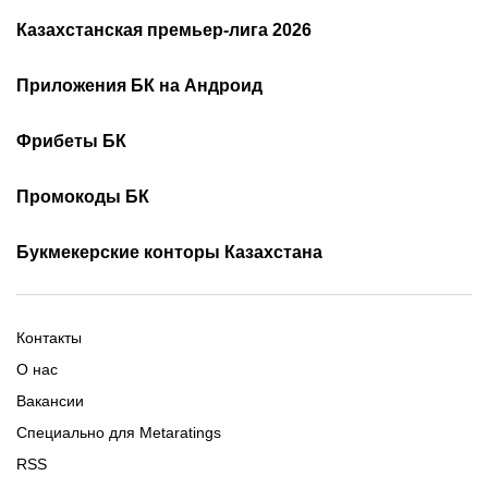
Казахстанская премьер-лига 2026
Расписание чемпионата
2026
Приложения БК на Андроид
Казахстана по футболу
Как смотреть онлайн КПЛ
Турнирная таблица КПЛ
Скачать 1хБет
Скачать Фонбет
Фрибеты БК
Скачать ОлимпБет
Скачать Ubet
Фрибеты 1xbet
Фрибеты без депозита
Скачать Париматч
Промокоды БК
Фрибет Олимпбет
Фрибеты за регистрацию
Промокоды Олимп Бет
Промокоды Ubet
Букмекерские конторы Казахстана
Промокод 1xBet
Промокоды Тенниси
Обзор Олимпбет
Обзор Ubet
Промокоды Париматч
Обзор 1xBet
Обзор Ойнабет
Контакты
Обзор Париматч
Обзор Тенниси
О нас
Вакансии
Специально для Metaratings
RSS