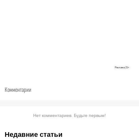
Реклама
21+
Комментарии
Нет комментариев. Будьте первым!
Недавние статьи