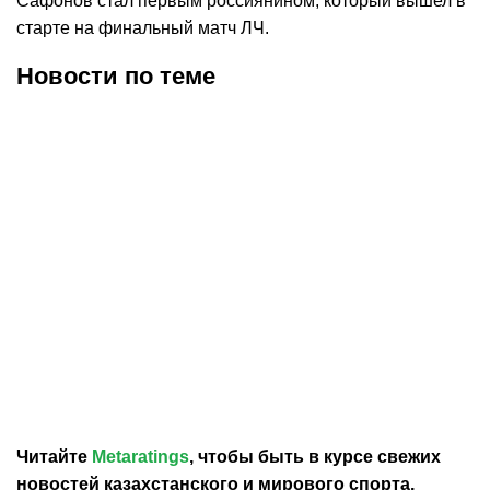
Сафонов стал первым россиянином, который вышел в
старте на финальный матч ЛЧ.
Новости по теме
05.08.2026
12:52
02.08.2026
10:53
«Арсенал» договорился с
«Арсенал» предложил
«Ньюкаслом» о
135 миллионов евро за
трансфере Гимараеша
трансфер Винисиуса
Жуниора
Читайте
Metaratings
, чтобы быть в курсе свежих
новостей
казахстанского
и мирового спорта,