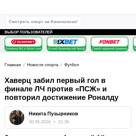
Смотреть спорт на Кинопоиске!
ВЫБОР ПОЛЬЗОВАТЕЛЕЙ
Букмекер №1 в Казахстане
Лучший букмекерский бренд*
Самый надежный букмекер
Л
Главная
Новости спорта
Футбол
Хаверц забил первый гол в
финале ЛЧ против «ПСЖ» и
повторил достижение Роналду
Никита Пузырников
30.05.2026
21:36