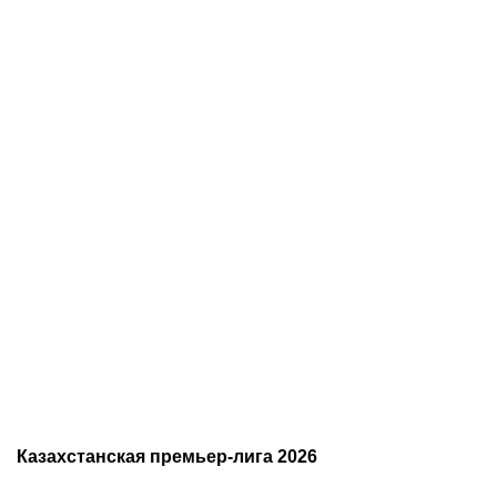
07.08.2026
2:30
05.08.2026
22:07
«Тобол» крупно проиграл
Где смотреть матч
«Партизану»: Казахстан
«Партизан» – «Тобол»
близок к потере ещё
онлайн в прямом эфире 7
одного клуба в
августа?
еврокубках
Казахстанская премьер-лига 2026