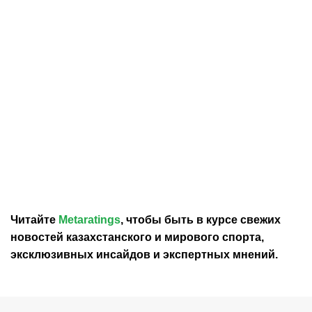
30.07.2026
12:29
30.07.2026
0:39
Карло Анчелотти назвал
В Федерации футбола
главный минус Неймара
Франции выразили
на ЧМ-2026
отношение к плану
Инфантино продать долю
в ЧМ
Читайте
Metaratings
, чтобы быть в курсе свежих
новостей
казахстанского
и мирового спорта,
эксклюзивных инсайдов и экспертных мнений.