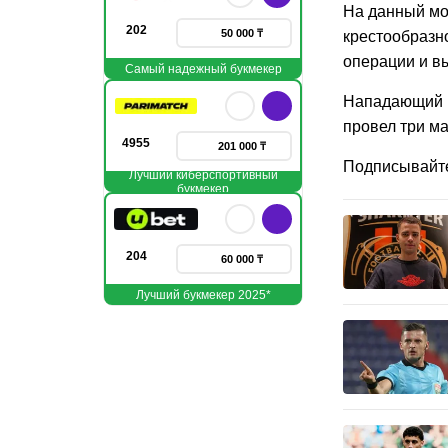
На данный мо
202
50 000 ₸
крестообразно
операции и в
Самый надежный букмекер
Нападающий п
провел три м
4955
201 000 ₸
Подписывайт
Лучший киберспортивный
букмекер
204
60 000 ₸
Лучший букмекер 2025*