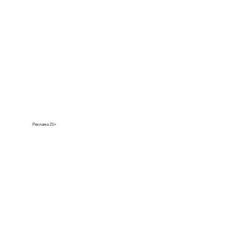
Реклама
21+