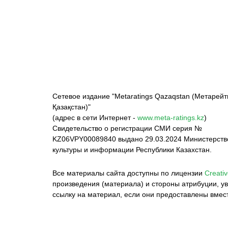
ФК «Кайрат»
ФК «Астана»
Ф
Сетевое издание "Metaratings Qazaqstan (Метарейт
Қазақстан)"
(адрес в сети Интернет -
www.meta-ratings.kz
)
Свидетельство о регистрации СМИ серия №
KZ06VPY00089840 выдано 29.03.2024 Министерст
культуры и информации Республики Казахстан.
Все материалы сайта доступны по лицензии
Creativ
произведения (материала) и стороны атрибуции, ув
ссылку на материал, если они предоставлены вмес