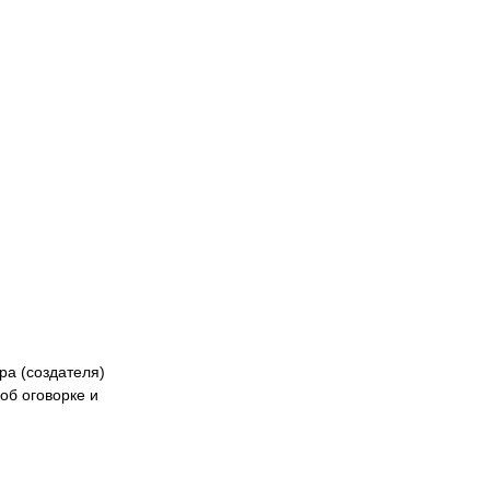
Naiza
БК «Астана»
ФК «Жетысу»
Феде
кибер
Казах
ра (создателя)
об оговорке и