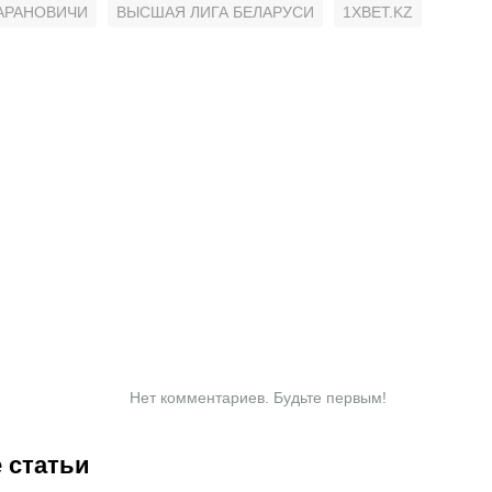
АРАНОВИЧИ
ВЫСШАЯ ЛИГА БЕЛАРУСИ
1XBET.KZ
Нет комментариев. Будьте первым!
 статьи