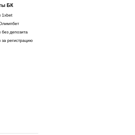
ты БК
 1xbet
Олимпбет
 без депозита
 за регистрацию