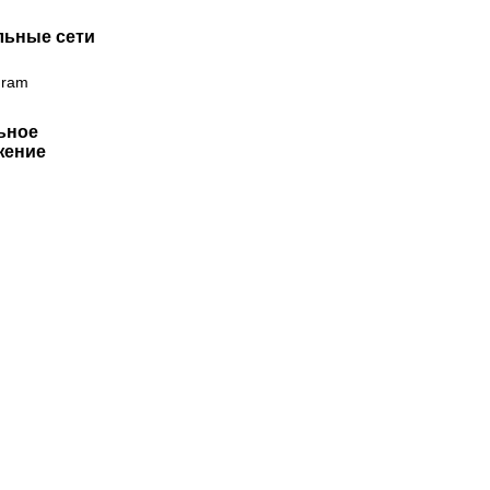
льные сети
gram
ьное
жение