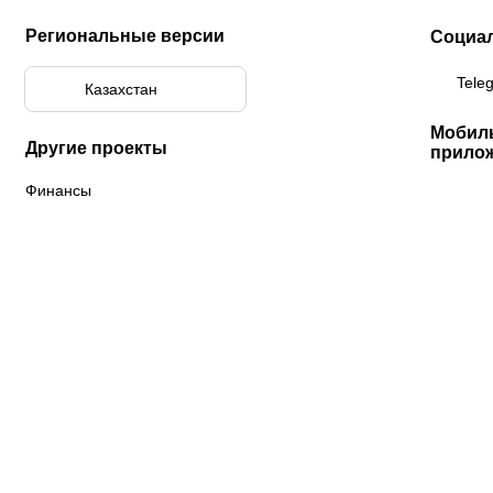
Региональные версии
Социа
Tele
Казахстан
Мобил
Другие проекты
прило
Финансы