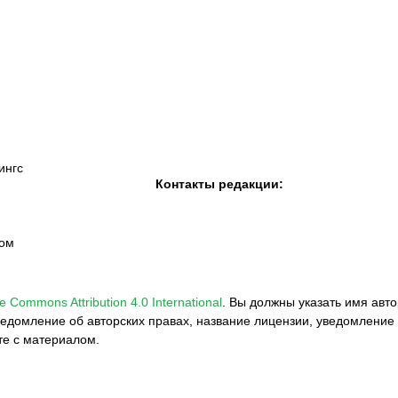
К «Тобол»
ФК «Шахтер»
Футзальный клуб
«Семей»
ингс
Контакты редакции:
вом
e Commons Attribution 4.0 International
.
Вы должны указать имя авто
едомление об авторских правах, название лицензии, уведомление 
те с материалом.