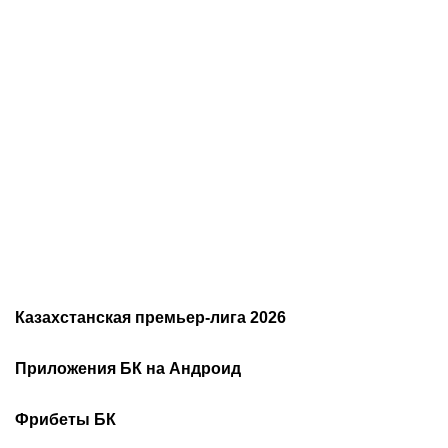
08.08.2026
19:19
08.08.2026
11:00
С кем и когда играет
Битва за призовую
Сатпаев за «Челси»:
тройку и прииртышское
полное расписание
дерби
матчей лондонцев на
предсезонке-2026
Казахстанская премьер-лига 2026
Расписание чемпионата
2026
Приложения БК на Андроид
Казахстана по футболу
Как смотреть онлайн КПЛ
Турнирная таблица КПЛ
Скачать 1хБет
Скачать Фонбет
Фрибеты БК
Скачать ОлимпБет
Скачать Ubet