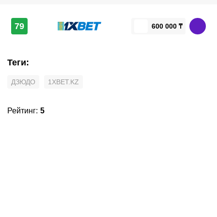
79
600 000 ₸
Теги
:
ДЗЮДО
1XBET.KZ
Рейтинг
:
5