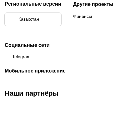
Региональные версии
Другие проекты
Финансы
Казахстан
Социальные сети
Telegram
Мобильное приложение
Наши партнёры
ФК «Кайрат»
ФК «Астана»
ФК «Тобол»