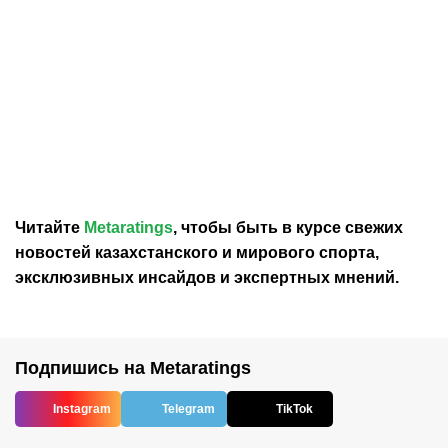
08.08.2026
10:10
04.08.2026
15:17
Сборная Казахстана по
В Казахстане пройдут
дзюдо выступит на Grand
международные сборы с
Slam в Лозанне
участием звезд мирового
дзюдо
Читайте
Metaratings
, чтобы быть в курсе свежих
новостей
казахстанского
и мирового спорта,
эксклюзивных инсайдов и экспертных мнений.
Подпишись на Metaratings
Instagram
Telegram
TikTok