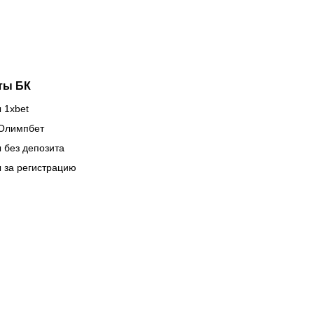
енер
боя за
орной
титул WBC
захстана
ты БК
 1xbet
Олимпбет
 без депозита
 за регистрацию