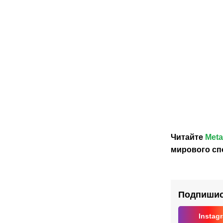
08.08.2026
04.08.
1
Сборная
В
Казахстана
Казах
по
прой
дзюдо
межд
выступит
сбор
на
с
Grand
участ
Читайте
Meta
Slam
звезд
в
миро
мирового сп
Лозанне
дзюд
Подпишись
Instag