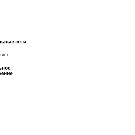
льные сети
gram
ьное
жение