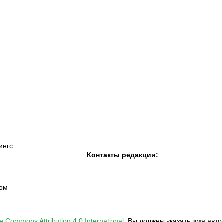
К «Тобол»
ФК «Шахтер»
Футзальный клуб
«Семей»
ингс
Контакты редакции:
вом
e Commons Attribution 4.0 International
.
Вы должны указать имя авто