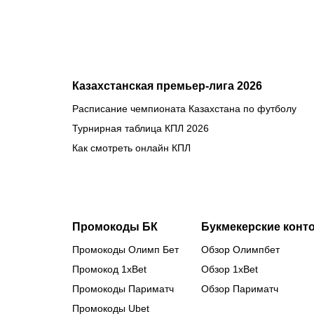
в Китае
Казахстанская премьер-лига 2026
Расписание чемпионата Казахстана по футболу
Турнирная таблица КПЛ 2026
Как смотреть онлайн КПЛ
Промокоды БК
Букмекерские конт
Промокоды Олимп Бет
Обзор Олимпбет
Промокод 1xBet
Обзор 1xBet
Промокоды Париматч
Обзор Париматч
Промокоды Ubet