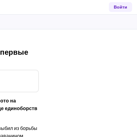
Войти
впервые
ото на
це единоборств
 выбил из борьбы
лдаванином