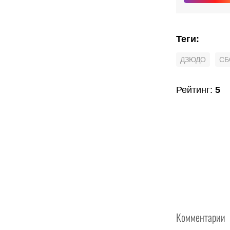
Теги
:
ДЗЮДО
СБ
Рейтинг
:
5
Комментарии