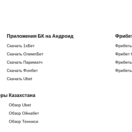
лондонцев
против
тр
на
Бруну
сб
предсезонке-2026
Лопеса
Ка
Приложения БК на Андроид
Фрибе
Скачать 1хБет
Фрибеты
Скачать ОлимпБет
Фрибет 
Скачать Париматч
Фрибеты
Скачать Фонбет
Фрибеты
Скачать Ubet
оры Казахстана
Обзор Ubet
Обзор Ойнабет
Обзор Тенниси