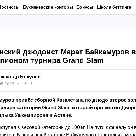
Прогнозы
Букмекерские конторы
Бонусы
Школа беттинга
анский дзюдоист Марат Байкамуров 
мпионом турнира Grand Slam
ександр Бокулев
05.2026
18:18
муров принёс сборной Казахстана по дзюдо второе зол
рнире категории Grand Slam, который прошёл во Двор
лыка Ушкемпирова в Астане.
тупал в весовой категории до 100 кг. На пути к финалу он
рников. В решающей схватке Байкамуров встретился с мо