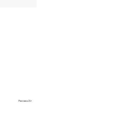
Реклама
21+