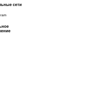
льные сети
gram
ьное
жение