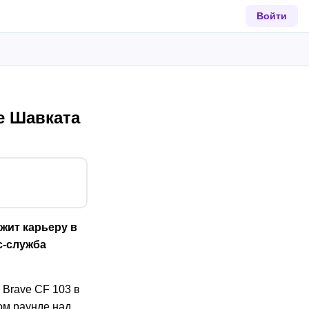
Войти
е Шавката
жит карьеру в
с-служба
 Brave CF 103 в
ом раунде над