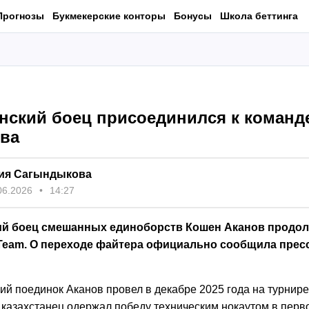
Прогнозы
Букмекерские конторы
Бонусы
Школа беттинга
анский боец присоединился к команд
ва
ия Сагындыкова
06.2026
14:27
ий боец смешанных единоборств Кошен Аканов продол
 Team. О переходе файтера официально сообщила прес
й поединок Аканов провел в декабре 2025 года на турнире
а казахстанец одержал победу техническим нокаутом в перв