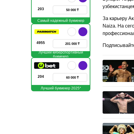
узбекистанце
203
50 000 ₸
За карьеру Ак
Самый надежный букмекер
Naiza. На сег
профессиона
4955
201 000 ₸
Подписывайт
Лучший киберспортивный
букмекер
204
60 000 ₸
Лучший букмекер 2025*