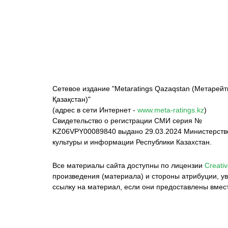
ФК «Кайрат»
ФК «Астана»
Ф
Сетевое издание "Metaratings Qazaqstan (Метарейт
Қазақстан)"
(адрес в сети Интернет -
www.meta-ratings.kz
)
Свидетельство о регистрации СМИ серия №
KZ06VPY00089840 выдано 29.03.2024 Министерст
культуры и информации Республики Казахстан.
Все материалы сайта доступны по лицензии
Creativ
произведения (материала) и стороны атрибуции, ув
ссылку на материал, если они предоставлены вмес