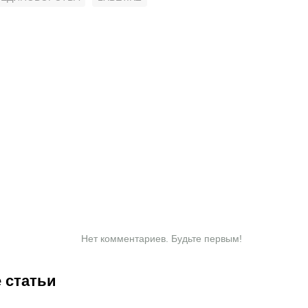
Нет комментариев. Будьте первым!
 статьи