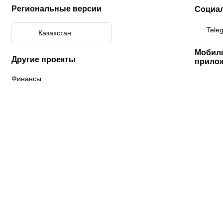
Региональные версии
Социа
Tele
Казахстан
Мобил
Другие проекты
прило
Финансы