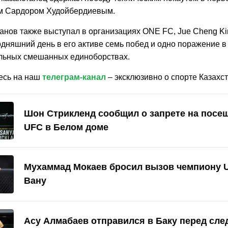
м Сардором Худойбердиевым.
анов также выступал в организациях ONE FC, Jue Cheng Kin
одняшний день в его активе семь побед и одно поражение в
льных смешанных единоборствах.
есь на наш
телеграм-канал
– эксклюзивно о спорте Казахст
Шон Стрикленд сообщил о запрете на посе
UFC в Белом доме
Мухаммад Мокаев бросил вызов чемпиону 
Вану
Асу Алмабаев отправился в Баку перед сл