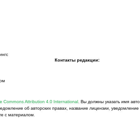
К «Тобол»
ФК «Шахтер»
Футзальный клуб
«Семей»
ингс
Контакты редакции:
вом
e Commons Attribution 4.0 International
.
Вы должны указать имя авто
едомление об авторских правах, название лицензии, уведомление 
те с материалом.