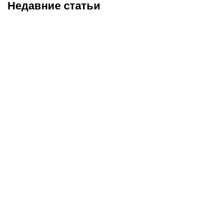
Недавние статьи
07.08.2026
20:50
07.08.2026
13:01
Нургожай сохранит место
Чемпион Европы и
в UFC: почему Дияр
спаситель «Аякса»: кто
фаворит в бою против
такой Джон ван’т Схип –
Бруну Лопеса
новый тренер сборной
Казахстана