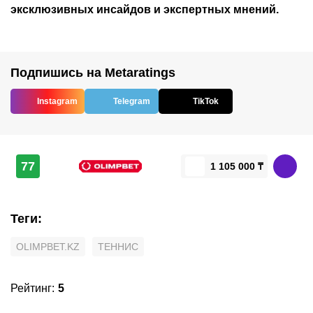
эксклюзивных инсайдов и экспертных мнений.
Подпишись на Metaratings
Instagram
Telegram
TikTok
77
1 105 000 ₸
Теги
:
OLIMPBET.KZ
ТЕННИС
Рейтинг
:
5