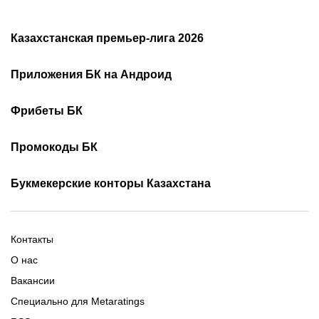
Казахстанская премьер-лига 2026
Расписание чемпионата
2026
Приложения БК на Андроид
Казахстана по футболу
Как смотреть онлайн КПЛ
Турнирная таблица КПЛ
Скачать 1хБет
Скачать Фонбет
Фрибеты БК
Скачать ОлимпБет
Скачать Ubet
Фрибеты 1xbet
Фрибеты без депозита
Скачать Париматч
Промокоды БК
Фрибет Олимпбет
Фрибеты за регистрацию
Промокоды Олимп Бет
Промокоды Ubet
Букмекерские конторы Казахстана
Промокод 1xBet
Промокоды Тенниси
Обзор Олимпбет
Обзор Ubet
Промокоды Париматч
Обзор 1xBet
Обзор Ойнабет
Контакты
Обзор Париматч
Обзор Тенниси
О нас
Вакансии
Специально для Metaratings