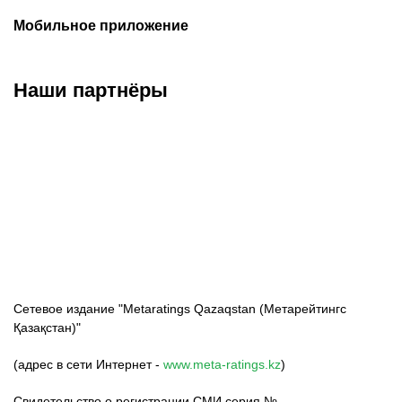
Мобильное приложение
Наши партнёры
ФК «Кайрат»
ФК «Астана»
ФК «Тобол»
Сетевое издание "Metaratings Qazaqstan (Метарейтингс
Қазақстан)"
(адрес в сети Интернет -
www.meta-ratings.kz
)
Свидетельство о регистрации СМИ серия №