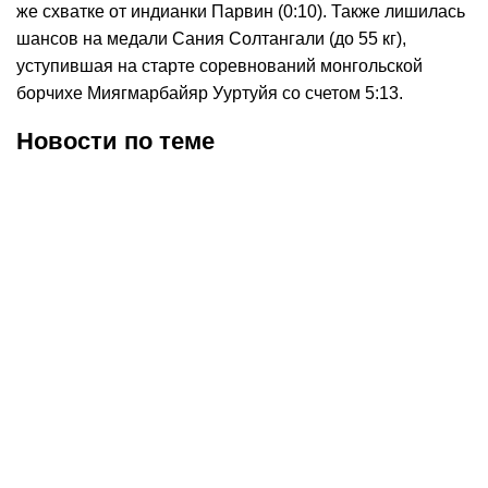
же схватке от индианки Парвин (0:10). Также лишилась
шансов на медали Сания Солтангали (до 55 кг),
уступившая на старте соревнований монгольской
борчихе Миягмарбайяр Ууртуйя со счетом 5:13.
Новости по теме
05.08.2026
11:54
04.08.2026
15:51
Бо Никал встретится с
Казахстанские борцы
олимпийским чемпионом
стали призерами турнира
на турнире RAF в Москве
в Турции