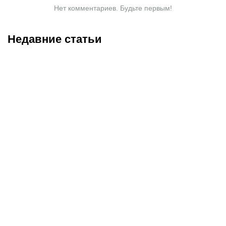
Нет комментариев. Будьте первым!
Недавние статьи
07.08.2026
2:30
05.08.2026
22:07
«Тобол» крупно проиграл
Где смотреть матч
«Партизану»: Казахстан
«Партизан» – «Тобол»
близок к потере ещё
онлайн в прямом эфире 7
одного клуба в
августа?
еврокубках