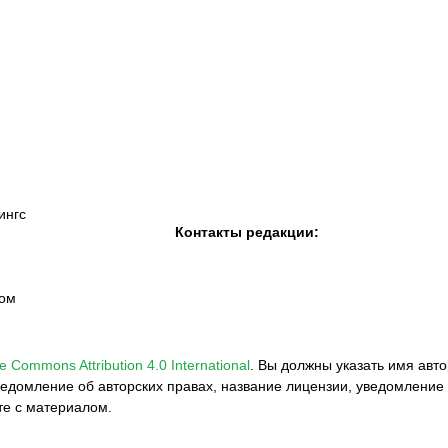
К «Тобол»
ФК «Шахтер»
Футзальный клуб
«Семей»
ингс
Контакты редакции:
вом
e Commons Attribution 4.0 International
.
Вы должны указать имя авто
едомление об авторских правах, название лицензии, уведомление 
те с материалом.