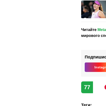
Читайте
Meta
мирового сп
Подпишись
Instag
77
Теги
: