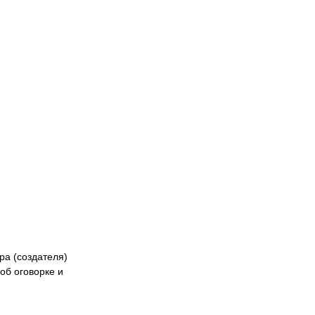
Naiza
БК «Астана»
ФК «Жетысу»
Феде
кибер
Казах
ра (создателя)
об оговорке и