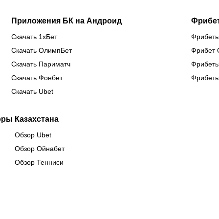
Приложения БК на Андроид
Фрибе
Скачать 1хБет
Фрибеты
Скачать ОлимпБет
Фрибет 
Скачать Париматч
Фрибеты
Скачать Фонбет
Фрибеты
Скачать Ubet
оры Казахстана
Обзор Ubet
Обзор Ойнабет
Обзор Тенниси