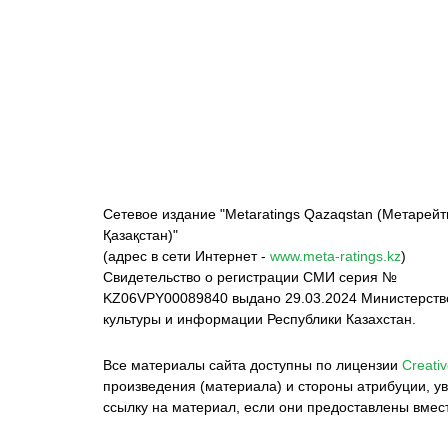
ФК «Кайрат»
ФК «Астана»
Ф
Сетевое издание "Metaratings Qazaqstan (Метарейт
Қазақстан)"
(адрес в сети Интернет -
www.meta-ratings.kz
)
Свидетельство о регистрации СМИ серия №
KZ06VPY00089840 выдано 29.03.2024 Министерст
культуры и информации Республики Казахстан.
Все материалы сайта доступны по лицензии
Creativ
произведения (материала) и стороны атрибуции, ув
ссылку на материал, если они предоставлены вмес