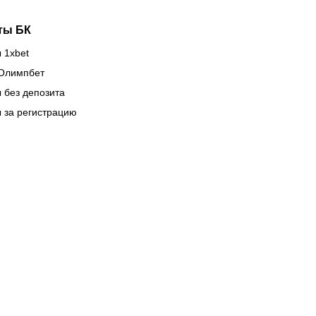
ты БК
 1xbet
Олимпбет
 без депозита
 за регистрацию