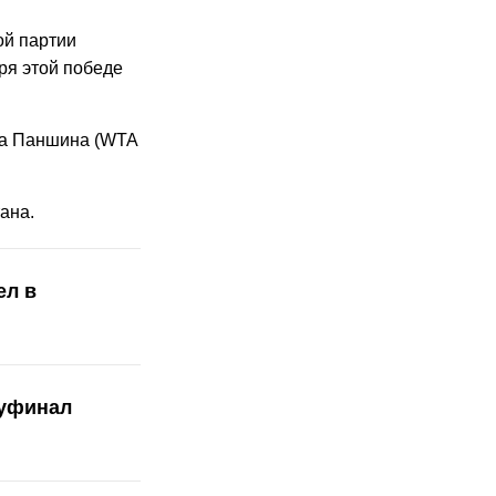
ой партии
ря этой победе
ра Паншина (WTA
ана.
ел в
луфинал