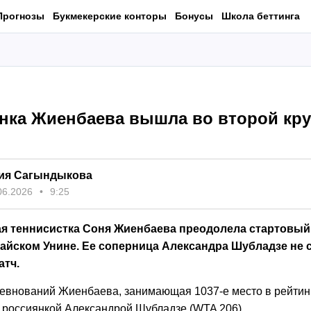
Прогнозы
Букмекерские конторы
Бонусы
Школа беттинга
анка Жиенбаева вышла во второй кру
ия Сагындыкова
06.2026
9:25
ая теннисистка Соня Жиенбаева преодолела стартовый
тайском Унине. Ее соперница Александра Шубладзе не 
атч.
ревнований Жиенбаева, занимающая 1037-е место в рейтин
с россиянкой Александрой Шубладзе (WTA 206).