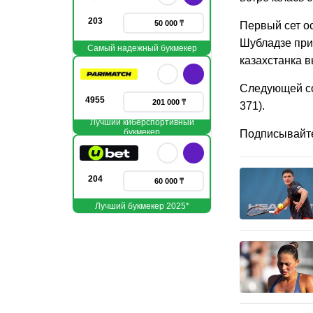
203
50 000 ₸
Первый сет ос
Шубладзе при
Самый надежный букмекер
казахстанка в
Следующей со
4955
201 000 ₸
371).
Лучший киберспортивный
букмекер
Подписывайт
204
60 000 ₸
Лучший букмекер 2025*