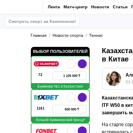
Лента
Матч-центр
Новости
Статьи
Смотреть спорт на Кинопоиске!
Главная
Новости спорта
Теннис
Казахст
ВЫБОР ПОЛЬЗОВАТЕЛЕЙ
в Китае
Ал
72
1 105 000 ₸
03.
Букмекер №1 в Казахстане
Казахстанск
ITF W50 в ки
1161
600 000 ₸
завершить м
Лучший букмекерский бренд*
На старте со
встречалась 