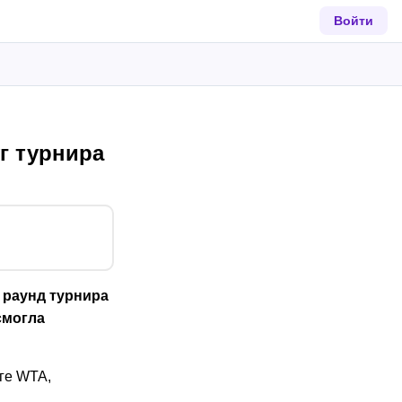
Войти
г турнира
 раунд турнира
смогла
ге WTA,