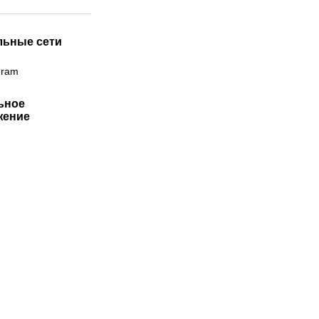
льные сети
gram
ьное
жение