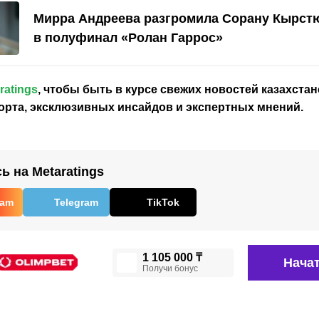
Мирра Андреева разгромила Сорану Кырст
в полуфинал «Ролан Гаррос»
ratings
, чтобы быть в курсе свежих новостей
казахстан
орта, эксклюзивных инсайдов и экспертных мнений.
 на Metaratings
ram
Telegram
TikTok
1 105 000 ₸
Начат
Получи бонус