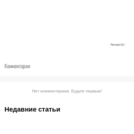
Реклама
21+
Комментарии
Нет комментариев. Будьте первым!
Недавние статьи