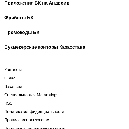
Приложения БК на Андроид
Казахстана по футболу
Как смотреть онлайн КПЛ
Турнирная таблица КПЛ
Скачать 1хБет
Скачать Фонбет
Фрибеты БК
Скачать ОлимпБет
Скачать Ubet
Фрибеты 1xbet
Фрибеты без депозита
Скачать Париматч
Промокоды БК
Фрибет Олимпбет
Фрибеты за регистрацию
Промокоды Олимп Бет
Промокоды Ubet
Букмекерские конторы Казахстана
Промокод 1xBet
Промокоды Тенниси
Обзор Олимпбет
Обзор Ubet
Промокоды Париматч
Обзор 1xBet
Обзор Ойнабет
Контакты
Обзор Париматч
Обзор Тенниси
О нас
Вакансии
Специально для Metaratings
RSS
Политика конфиденциальности
Правила использования
Политика использования cookie