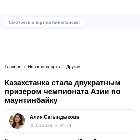
Смотреть спорт на Кинопоиске!
Главная
Новости спорта
Другие
Казахстанка стала двукратным
призером чемпионата Азии по
маунтинбайку
Алия Сагындыкова
25.06.2026
14:34