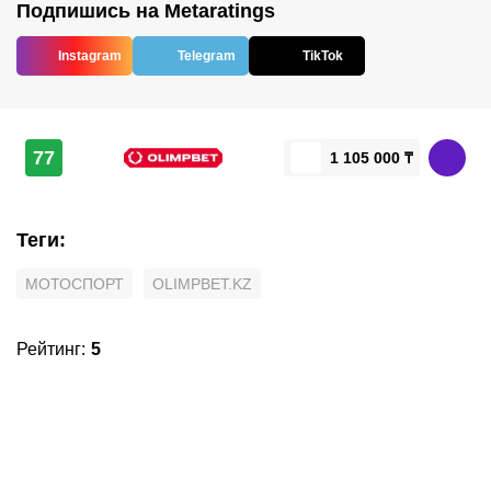
Подпишись на Metaratings
Instagram
Telegram
TikTok
77
1 105 000 ₸
Теги
:
МОТОСПОРТ
OLIMPBET.KZ
Рейтинг
:
5