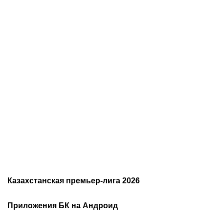
08.08.2026
11:00
07.08.2026
20:50
Битва за призовую
Нургожай сохранит место
тройку и прииртышское
в UFC: почему Дияр
дерби
фаворит в бою против
Бруну Лопеса
Казахстанская премьер-лига 2026
Расписание чемпионата
2026
Приложения БК на Андроид
Казахстана по футболу
Как смотреть онлайн КПЛ