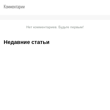
Комментарии
Нет комментариев. Будьте первым!
Недавние статьи
07.08.2026
2:30
05.08.2026
22:07
«Тобол» крупно проиграл
Где смотреть матч
«Партизану»: Казахстан
«Партизан» – «Тобол»
близок к потере ещё
онлайн в прямом эфире 7
одного клуба в
августа?