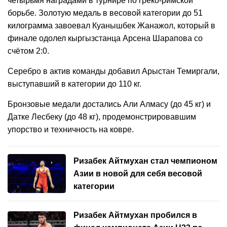
четырьмя наградами в турнире по греко-римской
борьбе. Золотую медаль в весовой категории до 51
килограмма завоевал Куанышбек Жанажол, который в
финале одолел кыргызстанца Арсена Шарапова со
счётом 2:0.
Серебро в актив команды добавил Арыстан Темиргали,
выступавший в категории до 110 кг.
Бронзовые медали достались Али Алмасу (до 45 кг) и
Датке Лесбеку (до 48 кг), продемонстрировавшим
упорство и техничность на ковре.
Ризабек Айтмухан стал чемпионом
Азии в новой для себя весовой
категории
Ризабек Айтмухан пробился в