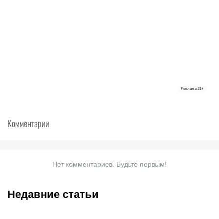
Реклама
21+
Комментарии
Нет комментариев. Будьте первым!
Недавние статьи