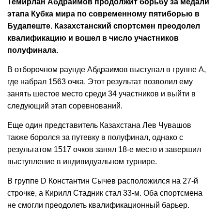
Темирлан Абдраимов продолжит борьбу за медали
этапа Кубка мира по современному пятиборью в
Будапеште. Казахстанский спортсмен преодолел
квалификацию и вошел в число участников
полуфинала.
В отборочном раунде Абдраимов выступал в группе А,
где набрал 1563 очка. Этот результат позволил ему
занять шестое место среди 34 участников и выйти в
следующий этап соревнований.
Еще один представитель Казахстана Лев Чувашов
также боролся за путевку в полуфинал, однако с
результатом 1517 очков занял 18-е место и завершил
выступление в индивидуальном турнире.
В группе D Константин Сычев расположился на 27-й
строчке, а Кирилл Стадник стал 33-м. Оба спортсмена
не смогли преодолеть квалификационный барьер.