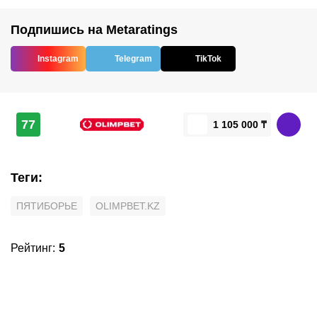
Подпишись на Metaratings
Instagram
Telegram
TikTok
77
1 105 000 ₸
Теги
:
ПЯТИБОРЬЕ
OLIMPBET.KZ
Рейтинг
:
5