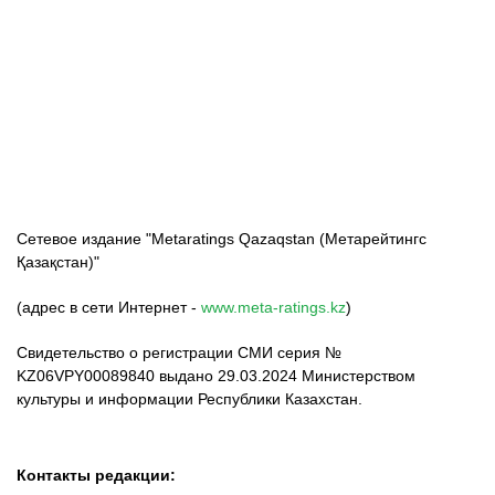
ФК «Кайрат»
ФК «Астана»
ФК «Тобол»
Сетевое издание "Metaratings Qazaqstan (Метарейтингс
Қазақстан)"
(адрес в сети Интернет -
www.meta-ratings.kz
)
Свидетельство о регистрации СМИ серия №
KZ06VPY00089840 выдано 29.03.2024 Министерством
культуры и информации Республики Казахстан.
Контакты редакции: