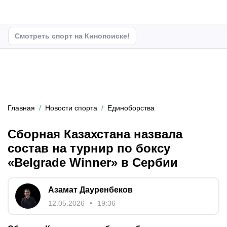
Смотреть спорт на Кинопоиске!
Главная
Новости спорта
Единоборства
Сборная Казахстана назвала
состав на турнир по боксу
«Belgrade Winner» в Сербии
Азамат Дауренбеков
12.05.2026
19:36