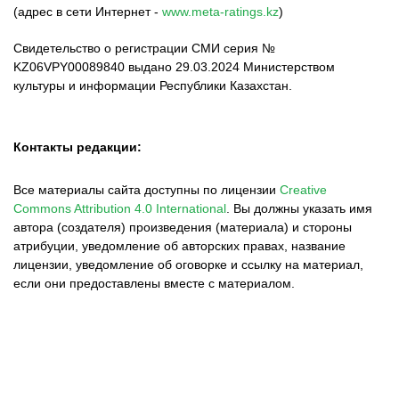
(адрес в сети Интернет -
www.meta-ratings.kz
)
Свидетельство о регистрации СМИ серия №
KZ06VPY00089840 выдано 29.03.2024 Министерством
культуры и информации Республики Казахстан.
Контакты редакции:
Все материалы сайта доступны по лицензии
Creative
Commons Attribution 4.0 International
.
Вы должны указать имя
автора (создателя) произведения (материала) и стороны
атрибуции, уведомление об авторских правах, название
лицензии, уведомление об оговорке и ссылку на материал,
если они предоставлены вместе с материалом.