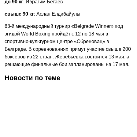
до 90 кг
: Ибрагим Бетаев
свыше 90 кг
: Аслан Елдибайулы.
63-й международный турнир «Belgrade Winner» под
эгидой World Boxing пройдёт с 12 по 18 мая в
спортивно-культурном центре «Обреновац» в
Белграде. В соревнованиях примут участие свыше 200
боксёров из 22 стран. Жеребьёвка состоится 13 мая, а
решающие финальные бои запланированы на 17 мая.
Новости по теме
13.07.2026
21:01
13.07.2026
20:13