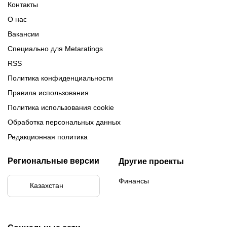
Контакты
Обзор Париматч
Обзор Тенниси
О нас
Вакансии
Специально для Metaratings
RSS
Политика конфиденциальности
Правила использования
Политика использования cookie
Обработка персональных данных
Редакционная политика
Региональные версии
Другие проекты
Финансы
Казахстан