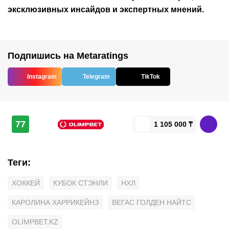
эксклюзивных инсайдов и экспертных мнений.
Подпишись на Metaratings
Instagram
Telegram
TikTok
77
1 105 000 ₸
Теги
:
ХОККЕЙ
КУБОК СТЭНЛИ
НХЛ
КАРОЛИНА ХАРРИКЕЙНЗ
ВЕГАС ГОЛДЕН НАЙТС
OLIMPBET.KZ