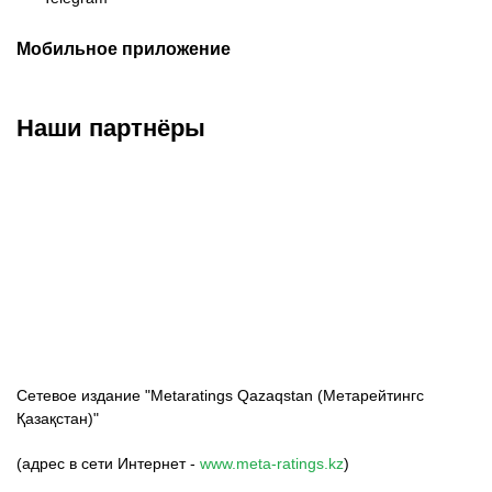
Мобильное приложение
Наши партнёры
ФК «Кайрат»
ФК «Астана»
ФК «Тобол»
Сетевое издание "Metaratings Qazaqstan (Метарейтингс
Қазақстан)"
(адрес в сети Интернет -
www.meta-ratings.kz
)