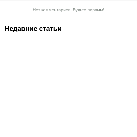
Нет комментариев. Будьте первым!
Недавние статьи
09.08.2026
23:45
09.08.2026
18:58
Историческая победа
С кем и когда играет
казахстанцев и
Сатпаев за «Челси»:
миллионы долларов
полное расписание
призовых: в Астане
матчей лондонцев на
завершились «Игры
предсезонке-2026
будущего»