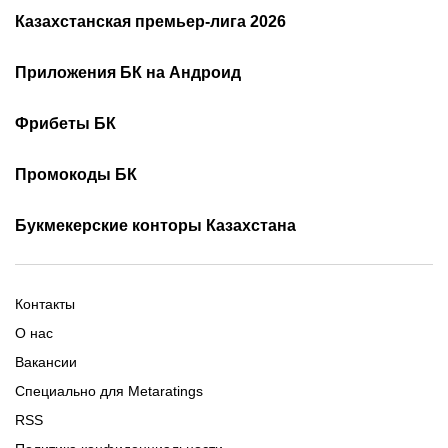
Казахстанская премьер-лига 2026
Расписание чемпионата
2026
Приложения БК на Андроид
Казахстана по футболу
Как смотреть онлайн КПЛ
Турнирная таблица КПЛ
Скачать 1хБет
Скачать Фонбет
Фрибеты БК
Скачать ОлимпБет
Скачать Ubet
Фрибеты 1xbet
Фрибеты без депозита
Скачать Париматч
Промокоды БК
Фрибет Олимпбет
Фрибеты за регистрацию
Промокоды Олимп Бет
Промокоды Ubet
Букмекерские конторы Казахстана
Промокод 1xBet
Промокоды Тенниси
Обзор Олимпбет
Обзор Ubet
Промокоды Париматч
Обзор 1xBet
Обзор Ойнабет
Контакты
Обзор Париматч
Обзор Тенниси
О нас
Вакансии
Специально для Metaratings
RSS