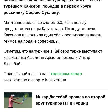
начала выступление на турнире серии ITF W15 в
турецком Кайсери, победив в первом круге
россиянку Софию Суслову.
Матч завершился со счетом 6:0, 7:5 в пользу
представительницы Казахстана. По ходу встречи
Какенова выполнила один эйс и реализовала шесть
геймов на подаче соперницы.
Отметим, что на турнире в Кайсери также выступают
казахстанки Асылжан Арыстанбекова и Инкар
Дюсебай.
Подписывайтесь на наш
телеграм-канал
–
эксклюзивно о спорте Казахстана.
Инкар Дюсебай прошла во второй
круг турнира ITF в Турции