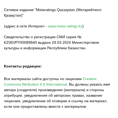
Сетевое издание "Metaratings Qazaqstan (Метарейтингс
Қазақстан)"
(адрес в сети Интернет -
www.meta-ratings.kz
)
Свидетельство о регистрации СМИ серия №
KZ06VPY00089840 выдано 29.03.2024 Министерством
культуры и информации Республики Казахстан.
Контакты редакции:
Все материалы сайта доступны по лицензии
Creative
Commons Attribution 4.0 International
.
Вы должны указать имя
автора (создателя) произведения (материала) и стороны
атрибуции, уведомление об авторских правах, название
лицензии, уведомление об оговорке и ссылку на материал,
если они предоставлены вместе с материалом.