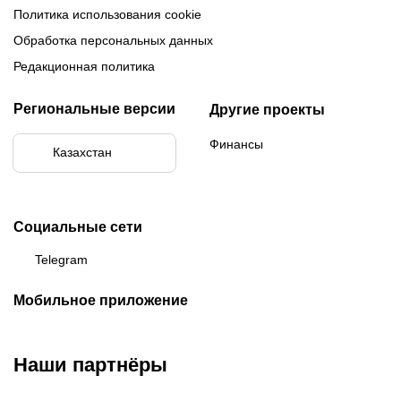
Политика использования cookie
Обработка персональных данных
Редакционная политика
Региональные версии
Другие проекты
Финансы
Казахстан
Социальные сети
Telegram
Мобильное приложение
Наши партнёры