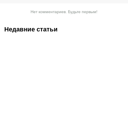
Нет комментариев. Будьте первым!
Недавние статьи
08.08.2026
11:00
07.08.2026
20:50
Битва за призовую
Нургожай сохранит место
тройку и прииртышское
в UFC: почему Дияр
дерби
фаворит в бою против
Бруну Лопеса