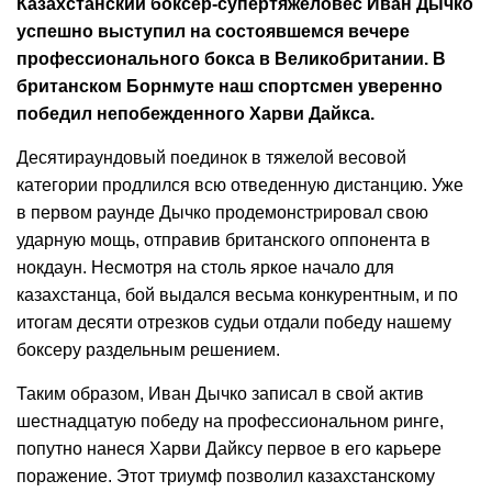
Казахстанский боксер-супертяжеловес Иван Дычко
успешно выступил на состоявшемся вечере
профессионального бокса в Великобритании. В
британском Борнмуте наш спортсмен уверенно
победил непобежденного Харви Дайкса.
Десятираундовый поединок в тяжелой весовой
категории продлился всю отведенную дистанцию. Уже
в первом раунде Дычко продемонстрировал свою
ударную мощь, отправив британского оппонента в
нокдаун. Несмотря на столь яркое начало для
казахстанца, бой выдался весьма конкурентным, и по
итогам десяти отрезков судьи отдали победу нашему
боксеру раздельным решением.
Таким образом, Иван Дычко записал в свой актив
шестнадцатую победу на профессиональном ринге,
попутно нанеся Харви Дайксу первое в его карьере
поражение. Этот триумф позволил казахстанскому