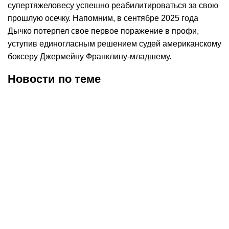
супертяжеловесу успешно реабилитироваться за свою
прошлую осечку. Напомним, в сентябре 2025 года
Дычко потерпел свое первое поражение в профи,
уступив единогласным решением судей американскому
боксеру Джермейну Франклину-младшему.
Новости по теме
07.08.2026
21:20
06.08.2026
12:10
Даниэль Дюбуа проведёт
Алимханулы поддержал
следующий бой против
Нурсултанова перед
экс-чемпиона мира по
титульным боем
боксу