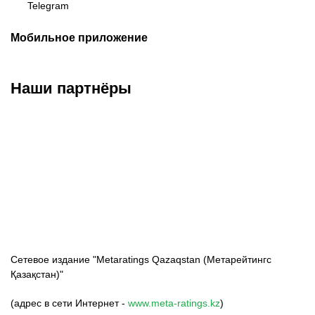
Telegram
Мобильное приложение
Наши партнёры
ФК «Кайрат»
ФК «Астана»
ФК «Тобол»
Сетевое издание "Metaratings Qazaqstan (Метарейтингс
Қазақстан)"
(адрес в сети Интернет -
www.meta-ratings.kz
)