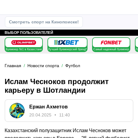
Смотреть спорт на Кинопоиске!
ВЫБОР ПОЛЬЗОВАТЕЛЕЙ
Букмекер №1 в Казахстане
Лучший букмекерский бренд*
Самый надежный букмекер
Л
Главная
Новости спорта
Футбол
Ислам Чесноков продолжит
карьеру в Шотландии
Ержан Ахметов
20.04.2025
11:40
Казахстанский полузащитник Ислам Чесноков может