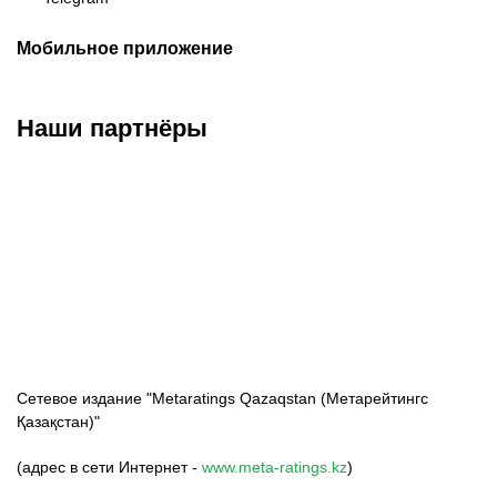
Мобильное приложение
Наши партнёры
ФК «Кайрат»
ФК «Астана»
ФК «Тобол»
Сетевое издание "Metaratings Qazaqstan (Метарейтингс
Қазақстан)"
(адрес в сети Интернет -
www.meta-ratings.kz
)