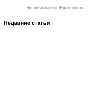
Нет комментариев. Будьте первым!
Недавние статьи
05.08.2026
22:07
05.08.2026
21:03
Где смотреть матч
Титульные бои
«Партизан» – «Тобол»
Женисулы – Гусаров и
онлайн в прямом эфире 7
Саралапов – Кенесбеков:
августа?
анонс турнира Naiza в
Китае