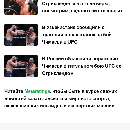
Стрикленде: я в это не верю,
посмотрим, надолго ли его хватит
В Узбекистане сообщили о
трагедии после ставок на бой
Чимаева в UFC
В России объяснили поражение
Чимаева в титульном бою UFC со
Стриклендом
Читайте
Metaratings
, чтобы быть в курсе свежих
новостей
казахстанского
и мирового спорта,
эксклюзивных инсайдов и экспертных мнений.