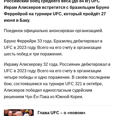
Российский боец среднего веса (до 84 кг) UFC
Икрам Алискеров встретится с бразильцем Бруно
Феррейрой на турнире UFC, который пройдёт 27
июня в Баку.
Поединок официально анонсирован организацией.
Бруно Феррейре 33 года. Бразилец дебютировал в
UFC в 2023 году. Всего на его счету в организации
шесть побед и три поражения.
Икраму Алискерову 32 года. Россиянин дебютировал в
UFC в 2023 году. Всего на его счету в организации
четыре победы и одно поражение. В своём последнем
бою, состоявшемся на турнире UFC 321 в октябре,
Алискеров победил единогласным судейским
решением Чун Ён Пака из Южной Кореи.
Глава UFC – о «новом»