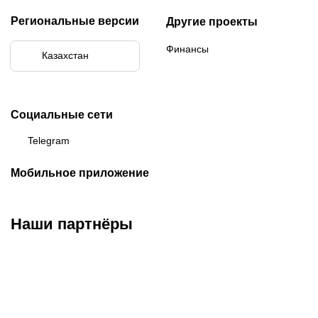
Региональные версии
Другие проекты
Финансы
Казахстан
Социальные сети
Telegram
Мобильное приложение
Наши партнёры
ФК «Кайрат»
ФК «Астана»
ФК «Тобол»