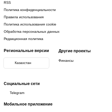
RSS
Политика конфиденциальности
Правила использования
Политика использования cookie
Обработка персональных данных
Редакционная политика
Региональные версии
Другие проекты
Финансы
Казахстан
Социальные сети
Telegram
Мобильное приложение