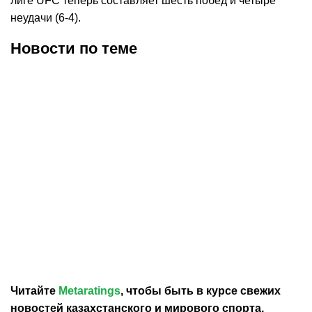
лиге UFC теперь составляет шесть побед и четыре
неудачи (6-4).
Новости по теме
05.08.2026
18:45
04.08.2026
23:05
Брайан Ортега и Ренато
Арман Царукян назвал
Мойкано проведут
топ-5 величайших
реванш на UFC 331
бойцов в истории ММА
Читайте
Metaratings
, чтобы быть в курсе свежих
новостей
казахстанского
и мирового спорта,