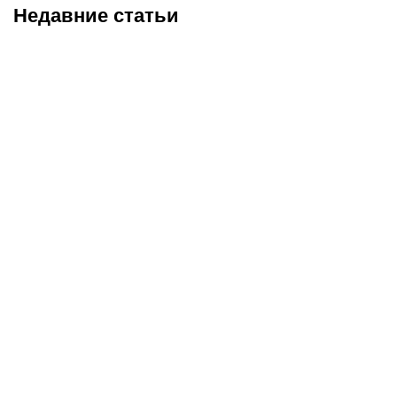
Недавние статьи
05.08.2026
22:07
05.08.2026
21:03
Где смотреть матч
Титульные бои
«Партизан» – «Тобол»
Женисулы – Гусаров и
онлайн в прямом эфире 7
Саралапов – Кенесбеков:
августа?
анонс турнира Naiza в
Китае