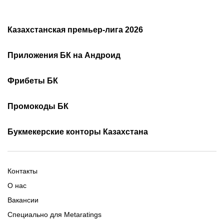
Казахстанская премьер-лига 2026
Расписание чемпионата
2026
Приложения БК на Андроид
Казахстана по футболу
Как смотреть онлайн КПЛ
Турнирная таблица КПЛ
Скачать 1хБет
Скачать Фонбет
Фрибеты БК
Скачать ОлимпБет
Скачать Ubet
Фрибеты 1xbet
Фрибеты без депозита
Скачать Париматч
Промокоды БК
Фрибет Олимпбет
Фрибеты за регистрацию
Промокоды Олимп Бет
Промокоды Ubet
Букмекерские конторы Казахстана
Промокод 1xBet
Промокоды Тенниси
Обзор Олимпбет
Обзор Ubet
Промокоды Париматч
Обзор 1xBet
Обзор Ойнабет
Контакты
Обзор Париматч
Обзор Тенниси
О нас
Вакансии
Специально для Metaratings