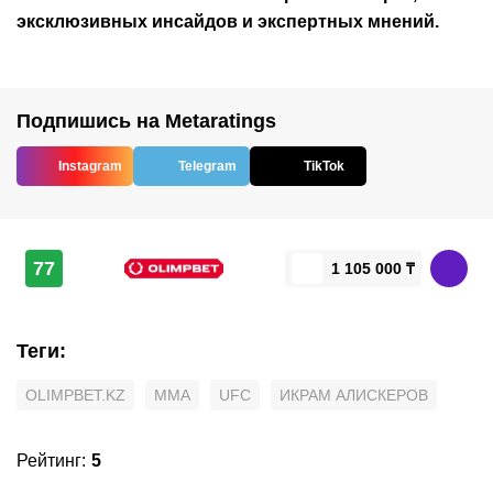
эксклюзивных инсайдов и экспертных мнений.
Подпишись на Metaratings
Instagram
Telegram
TikTok
77
1 105 000 ₸
Теги
:
OLIMPBET.KZ
MMA
UFC
ИКРАМ АЛИСКЕРОВ
Рейтинг
:
5