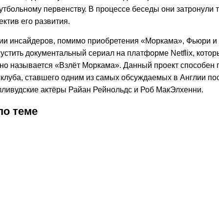
утбольному первенству. В процессе беседы они затронули 
ектив его развития.
и инсайдеров, помимо приобретения «Моркама», Фьюри и
устить документальный сериал на платформе Netflix, котор
но называется «Взлёт Моркама». Данный проект способен 
клуба, ставшего одним из самых обсуждаемых в Англии посл
лливудские актёры Райан Рейнольдс и Роб МакЭлхенни.
по теме
2026
3:58
01.07.2026
1:45
28.06.2026
19:05
12.06.2026
1:43
27.05.2026
21:43
26.05.2026
25.05.2026
11:27
21.05.2026
18:29
05.04.2026
23:43
25.12.2025
22:40
17.07.2024
9:52
03.04.20
19:06
15.
гимович
Ибрагимович
Ибрагимович
Ибрагимович
Ибрагимович
Corriere
Ибрагимович
Златан
Хабиб
«Как
Роналдинь
Златан
Иб