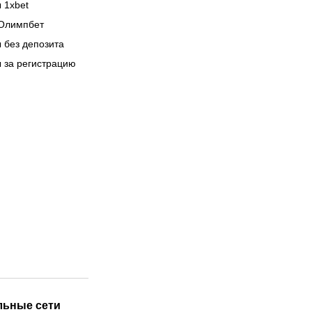
 1xbet
Олимпбет
 без депозита
 за регистрацию
льные сети