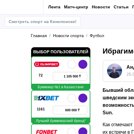
Лента
Матч-центр
Новости
Статьи
Смотреть спорт на Кинопоиске!
Главная
Новости спорта
Футбол
Ибрагим
ВЫБОР ПОЛЬЗОВАТЕЛЕЙ
Ан
25.
72
1 105 000 ₸
Букмекер №1 в Казахстане
Бывший обла
шведским эк
возможность
1161
600 000 ₸
Sun.
Лучший букмекерский бренд*
Как отмечают
их встречи в 