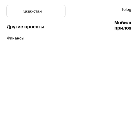
Tele
Казахстан
Мобил
Другие проекты
прило
Финансы
К «Тобол»
ФК «Шахтер»
Футзальный клуб