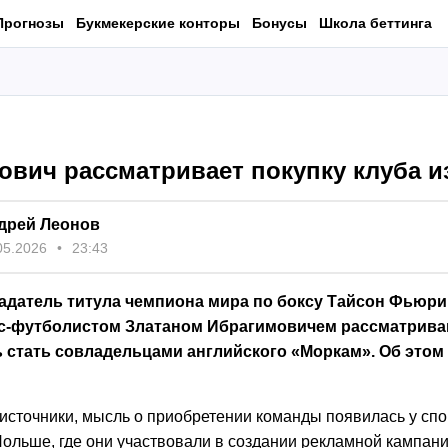
Прогнозы
Букмекерские конторы
Бонусы
Школа беттинга
ович рассматривает покупку клуба и
дрей Леонов
05.2026
23:43
датель титула чемпиона мира по боксу Тайсон Фьюри
с-футболистом Златаном Ибрагимовичем рассматрив
 стать совладельцами английского «Моркам». Об этом
 источники, мысль о приобретении команды появилась у сп
Польше, где они участвовали в создании рекламной кампан