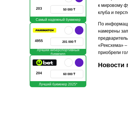
к мировому ф
203
50 000 ₸
клуба и персп
Самый надежный букмекер
По информаци
намерены зап
предваритель
4955
201 000 ₸
«Рексхема» – 
Лучший киберспортивный
приобрели го
букмекер
Новости 
204
60 000 ₸
Лучший букмекер 2025*
11.07.2026
02.07.
2
Златан
Ибра