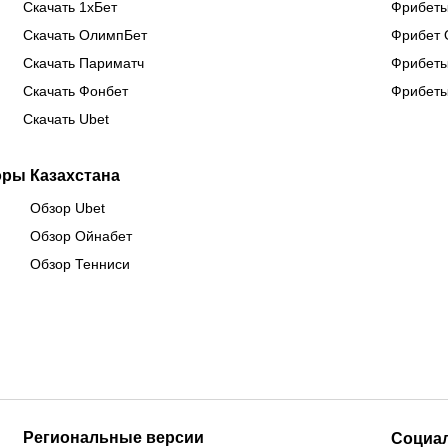
Скачать 1хБет
Фрибеты
Скачать ОлимпБет
Фрибет 
Скачать Париматч
Фрибеты
Скачать Фонбет
Фрибеты
Скачать Ubet
оры Казахстана
Обзор Ubet
Обзор Ойнабет
Обзор Тенниси
Региональные версии
Социа