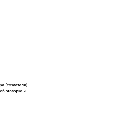
кибер
Казах
ра (создателя)
об оговорке и