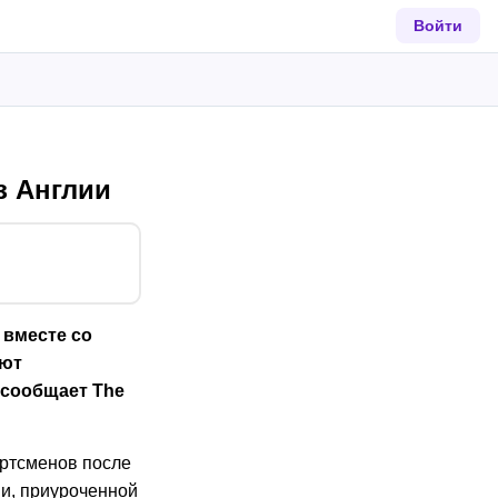
Войти
з Англии
 вместе со
ают
 сообщает The
ортсменов после
ии, приуроченной