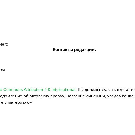
«Семей»
ингс
Контакты редакции:
вом
e Commons Attribution 4.0 International
.
Вы должны указать имя авто
едомление об авторских правах, название лицензии, уведомление 
те с материалом.