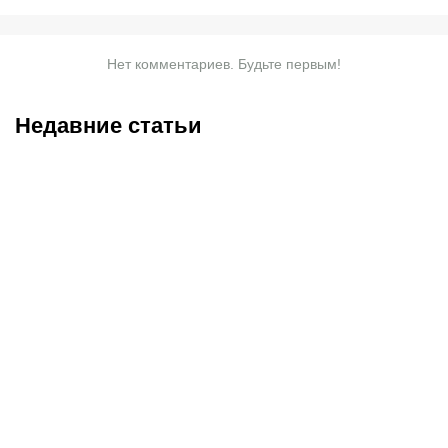
Нет комментариев. Будьте первым!
Недавние статьи
07.08.2026
20:50
07.08.2026
13:01
Нургожай сохранит место
Чемпион Европы и
в UFC: почему Дияр
спаситель «Аякса»: кто
фаворит в бою против
такой Джон ван’т Схип –
Бруну Лопеса
новый тренер сборной
Казахстана