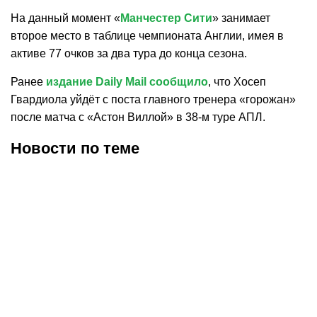
На данный момент «
Манчестер Сити
» занимает
второе место в таблице чемпионата Англии, имея в
активе 77 очков за два тура до конца сезона.
Ранее
издание Daily Mail сообщило
, что Хосеп
Гвардиола уйдёт с поста главного тренера «горожан»
после матча с «Астон Виллой» в 38-м туре АПЛ.
Новости по теме
04.08.2026
22:35
04.08.2026
17:35
«Ноттингем Форест»
Родри высказался о
нацелился на
возможном переходе в