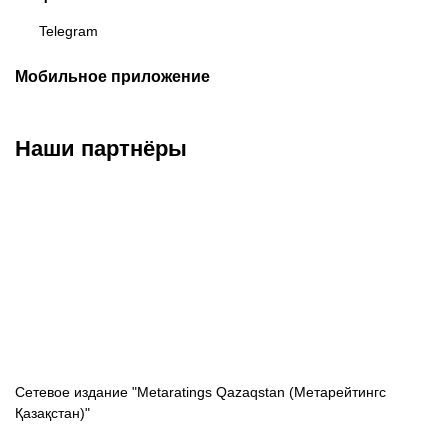
Telegram
Мобильное приложение
Наши партнёры
ФК «Кайрат»
ФК «Астана»
ФК «Тобол»
Сетевое издание "Metaratings Qazaqstan (Метарейтингс
Қазақстан)"