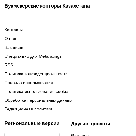
Промокоды Олимп Бет
Промокоды Ubet
Букмекерские конторы Казахстана
Промокод 1xBet
Промокоды Тенниси
Обзор Олимпбет
Обзор Ubet
Промокоды Париматч
Обзор 1xBet
Обзор Ойнабет
Контакты
Обзор Париматч
Обзор Тенниси
О нас
Вакансии
Специально для Metaratings
RSS
Политика конфиденциальности
Правила использования
Политика использования cookie
Обработка персональных данных
Редакционная политика
Региональные версии
Другие проекты
Финансы