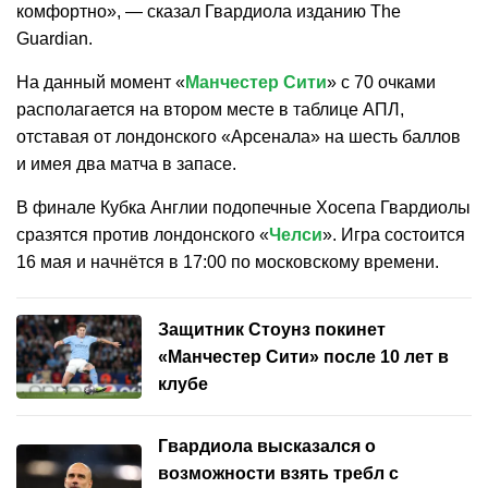
комфортно», — сказал Гвардиола изданию The
Guardian.
На данный момент «
Манчестер Сити
» с 70 очками
располагается на втором месте в таблице АПЛ,
отставая от лондонского «Арсенала» на шесть баллов
и имея два матча в запасе.
В финале Кубка Англии подопечные Хосепа Гвардиолы
сразятся против лондонского «
Челси
». Игра состоится
16 мая и начнётся в 17:00 по московскому времени.
Защитник Стоунз покинет
«Манчестер Сити» после 10 лет в
клубе
Гвардиола высказался о
возможности взять требл с