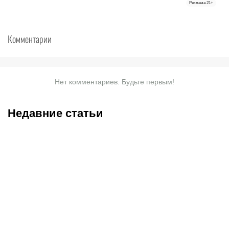
Реклама
21+
Комментарии
Нет комментариев. Будьте первым!
Недавние статьи
08.08.2026
23:40
08.08.2026
19:19
Саралапов – новый
С кем и когда играет