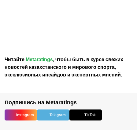
06.08.2026
10:35
06.08.2026
9:34
Ислам Махачев сообщил
Мейирим Нурсултанов
о желании дебютировать
проведет титульный бой
в боксе
в США
Читайте
Metaratings
, чтобы быть в курсе свежих
новостей
казахстанского
и мирового спорта,
эксклюзивных инсайдов и экспертных мнений.
Подпишись на Metaratings
Instagram
Telegram
TikTok