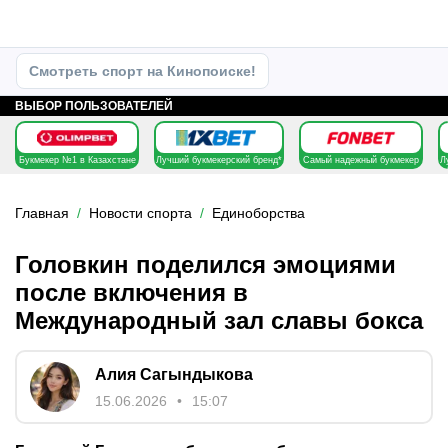
Смотреть спорт на Кинопоиске!
ВЫБОР ПОЛЬЗОВАТЕЛЕЙ
Букмекер №1 в Казахстане
Лучший букмекерский бренд*
Самый надежный букмекер
Л
Главная
Новости спорта
Единоборства
Головкин поделился эмоциями
после включения в
Международный зал славы бокса
Алия Сагындыкова
15.06.2026
15:07