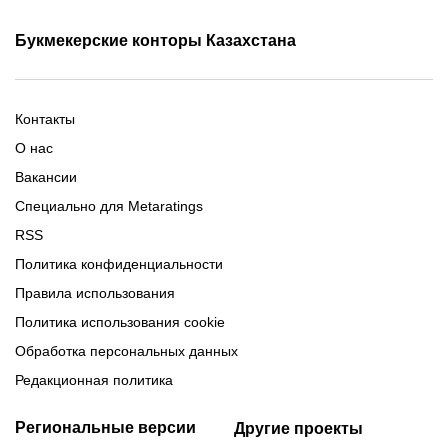
Фрибет Олимпбет
Фрибеты за регистрацию
Промокоды Олимп Бет
Промокоды Ubet
Букмекерские конторы Казахстана
Промокод 1xBet
Промокоды Тенниси
Обзор Олимпбет
Обзор Ubet
Промокоды Париматч
Обзор 1xBet
Обзор Ойнабет
Контакты
Обзор Париматч
Обзор Тенниси
О нас
Вакансии
Специально для Metaratings
RSS
Политика конфиденциальности
Правила использования
Политика использования cookie
Обработка персональных данных
Редакционная политика
Региональные версии
Другие проекты